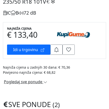
235/50 R18
101V
C
B
72 dB
NAJNIŽA CIJENA
€ 133,40
Idi u trgovinu
Najniža cijena u zadnjih 30 dana: € 70,36
Povijesno najniža cijena: € 68,82
Pogledaj sve ponude
SVE PONUDE
(2)