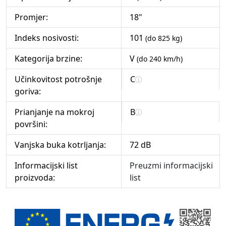
Promjer:
18"
Indeks nosivosti:
101
(do 825 kg)
Kategorija brzine:
V
(do 240 km/h)
Učinkovitost potrošnje
C
goriva:
Prianjanje na mokroj
B
površini:
Vanjska buka kotrljanja:
72 dB
Informacijski list
Preuzmi informacijski
proizvoda:
list