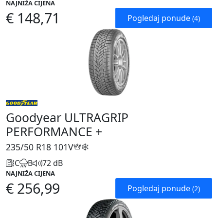
NAJNIŽA CIJENA
€ 148,71
Pogledaj ponude
(4)
Goodyear ULTRAGRIP
PERFORMANCE +
235/50 R18
101V
C
B
72 dB
NAJNIŽA CIJENA
€ 256,99
Pogledaj ponude
(2)