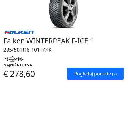
Falken WINTERPEAK F-ICE 1
235/50 R18
101T
-
-
-
NAJNIŽA CIJENA
€ 278,60
Pogledaj ponude
(2)