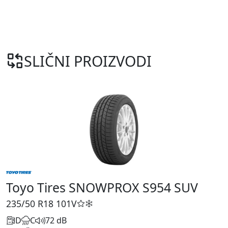
SLIČNI PROIZVODI
Toyo Tires SNOWPROX S954 SUV
235/50 R18
101V
D
C
72 dB