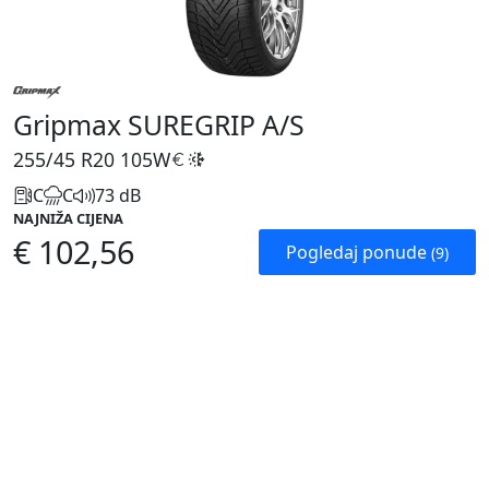
Gripmax SUREGRIP A/S
255/45 R20
105W
C
C
73 dB
NAJNIŽA CIJENA
€ 102,56
Pogledaj ponude
(9)