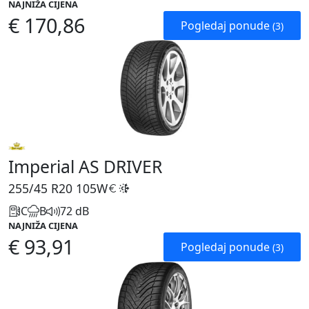
NAJNIŽA CIJENA
€ 170,86
Pogledaj ponude
(3)
Imperial AS DRIVER
255/45 R20
105W
C
B
72 dB
NAJNIŽA CIJENA
€ 93,91
Pogledaj ponude
(3)