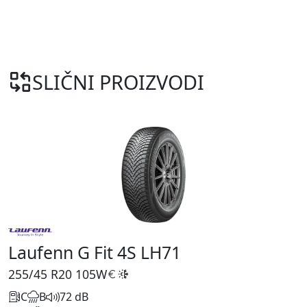
SLIČNI PROIZVODI
Laufenn G Fit 4S LH71
255/45 R20
105W
C
B
72 dB