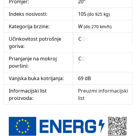
Promjer:
20"
Indeks nosivosti:
105
(do 925 kg)
Kategorija brzine:
W
(do 270 km/h)
Učinkovitost potrošnje
C
goriva:
Prianjanje na mokroj
C
površini:
Vanjska buka kotrljanja:
69 dB
Informacijski list
Preuzmi informacijski
proizvoda:
list