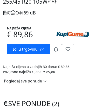
255/45 R20
105W
C
C
69 dB
NAJNIŽA CIJENA
€ 89,86
Idi u trgovinu
Najniža cijena u zadnjih 30 dana: € 89,86
Povijesno najniža cijena: € 89,86
Pogledaj sve ponude
SVE PONUDE
(2)