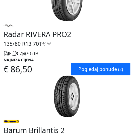
Radar RIVERA PRO2
135/80 R13
70T
E
C
70 dB
NAJNIŽA CIJENA
€ 86,50
Pogledaj ponude
(2)
Barum Brillantis 2