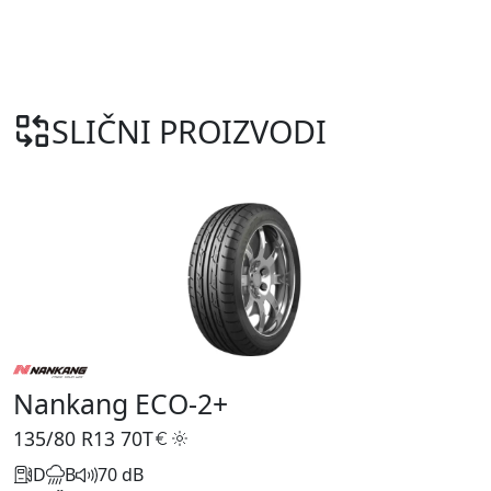
SLIČNI PROIZVODI
Nankang ECO-2+
135/80 R13
70T
D
B
70 dB