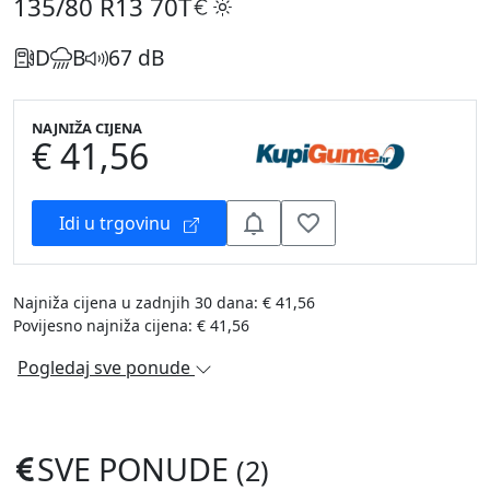
135/80 R13
70T
D
B
67 dB
NAJNIŽA CIJENA
€ 41,56
Idi u trgovinu
Najniža cijena u zadnjih 30 dana: € 41,56
Povijesno najniža cijena: € 41,56
Pogledaj sve ponude
SVE PONUDE
(2)