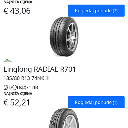
NAJNIŽA CIJENA
€ 43,06
Pogledaj ponude
(2)
Linglong RADIAL R701
135/80 R13
74N
D
D
71 dB
NAJNIŽA CIJENA
€ 52,21
Pogledaj ponude
(1)