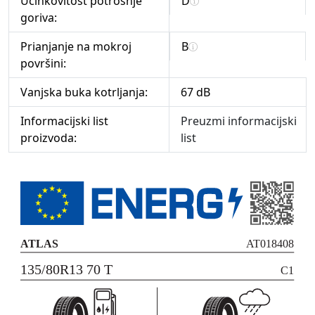
Učinkovitost potrošnje
D
goriva:
Prianjanje na mokroj
B
površini:
Vanjska buka kotrljanja:
67 dB
Informacijski list
Preuzmi informacijski
proizvoda:
list