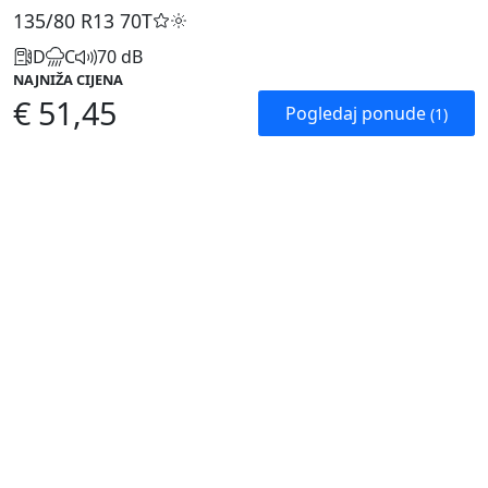
135/80 R13
70T
D
C
70 dB
NAJNIŽA CIJENA
€ 51,45
Pogledaj ponude
(1)