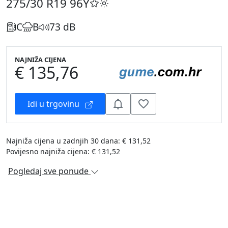
275/30 R19
96Y
C
B
73 dB
NAJNIŽA CIJENA
€ 135,76
Idi u trgovinu
Najniža cijena u zadnjih 30 dana: € 131,52
Povijesno najniža cijena: € 131,52
Pogledaj sve ponude