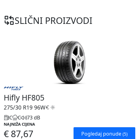
SLIČNI PROIZVODI
Hifly HF805
275/30 R19
96W
C
C
73 dB
NAJNIŽA CIJENA
€ 87,67
Pogledaj ponude
(5)