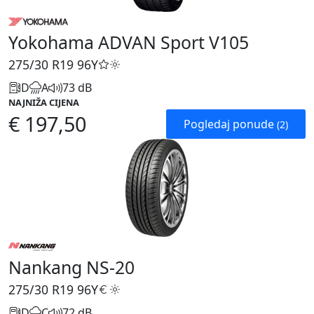
Yokohama ADVAN Sport V105
275/30 R19
96Y
D
A
73 dB
NAJNIŽA CIJENA
€ 197,50
Pogledaj ponude
(2)
Nankang NS-20
275/30 R19
96Y
D
C
72 dB