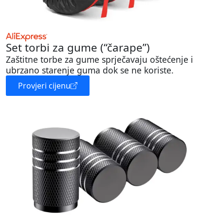
Set torbi za gume (“čarape”)
Zaštitne torbe za gume sprječavaju oštećenje i
ubrzano starenje guma dok se ne koriste.
Provjeri cijenu