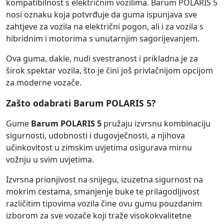
kompatibilnost s električnim vozilima. Barum POLARIS 5
nosi oznaku koja potvrđuje da guma ispunjava sve
zahtjeve za vozila na električni pogon, ali i za vozila s
hibridnim i motorima s unutarnjim sagorijevanjem.
Ova guma, dakle, nudi svestranost i prikladna je za
širok spektar vozila, što je čini još privlačnijom opcijom
za moderne vozače.
Zašto odabrati Barum POLARIS 5?
Gume
Barum POLARIS 5
pružaju izvrsnu kombinaciju
sigurnosti, udobnosti i dugovječnosti, a njihova
učinkovitost u zimskim uvjetima osigurava mirnu
vožnju u svim uvjetima.
Izvrsna prionjivost na snijegu, izuzetna sigurnost na
mokrim cestama, smanjenje buke te prilagodljivost
različitim tipovima vozila čine ovu gumu pouzdanim
izborom za sve vozače koji traže visokokvalitetne