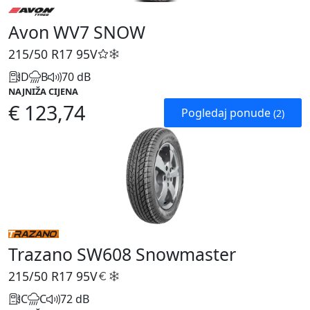
Avon WV7 SNOW
215/50 R17
95V
D
B
70 dB
NAJNIŽA CIJENA
€ 123,74
Pogledaj ponude
(2)
Trazano SW608 Snowmaster
215/50 R17
95V
C
C
72 dB