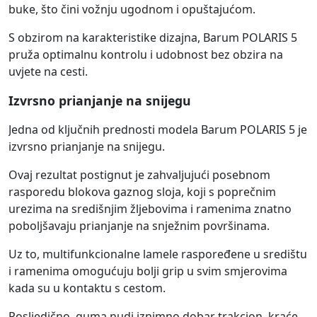
buke, što čini vožnju ugodnom i opuštajućom.
S obzirom na karakteristike dizajna, Barum POLARIS 5
pruža optimalnu kontrolu i udobnost bez obzira na
uvjete na cesti.
Izvrsno prianjanje na snijegu
Jedna od ključnih prednosti modela Barum POLARIS 5 je
izvrsno prianjanje na snijegu.
Ovaj rezultat postignut je zahvaljujući posebnom
rasporedu blokova gaznog sloja, koji s poprečnim
urezima na središnjim žljebovima i ramenima znatno
poboljšavaju prianjanje na snježnim površinama.
Uz to, multifunkcionalne lamele raspoređene u središtu
i ramenima omogućuju bolji grip u svim smjerovima
kada su u kontaktu s cestom.
Posljedično, guma nudi iznimno dobar trakcion, kraće