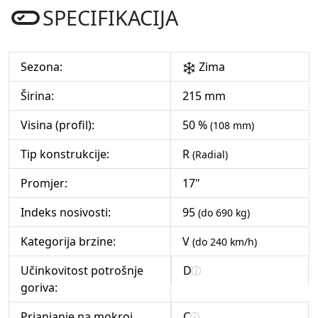
SPECIFIKACIJA
Sezona:
Zima
Širina:
215 mm
Visina (profil):
50 %
(108 mm)
Tip konstrukcije:
R
(Radial)
Promjer:
17"
Indeks nosivosti:
95
(do 690 kg)
Kategorija brzine:
V
(do 240 km/h)
Učinkovitost potrošnje
D
goriva:
Prianjanje na mokroj
C