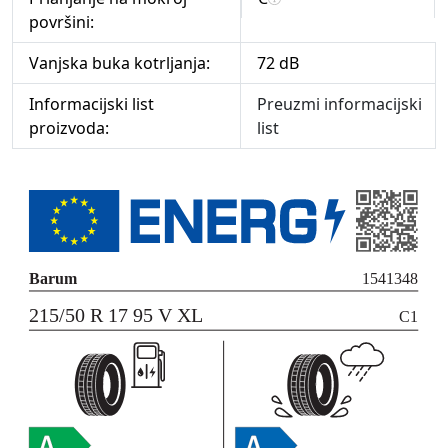
površini:
Vanjska buka kotrljanja:
72 dB
Informacijski list
Preuzmi informacijski
proizvoda:
list