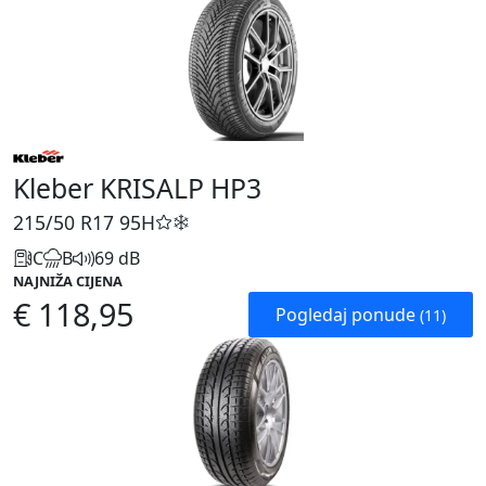
Kleber KRISALP HP3
215/50 R17
95H
C
B
69 dB
NAJNIŽA CIJENA
€ 118,95
Pogledaj ponude
(11)