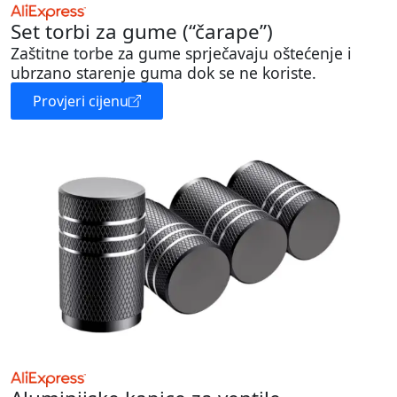
Set torbi za gume (“čarape”)
Zaštitne torbe za gume sprječavaju oštećenje i
ubrzano starenje guma dok se ne koriste.
Provjeri cijenu