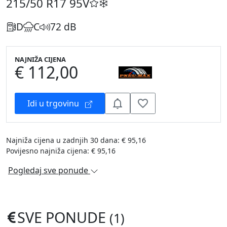
215/50 R17
95V
D
C
72 dB
NAJNIŽA CIJENA
€ 112,00
Idi u trgovinu
Najniža cijena u zadnjih 30 dana: € 95,16
Povijesno najniža cijena: € 95,16
Pogledaj sve ponude
SVE PONUDE
(1)