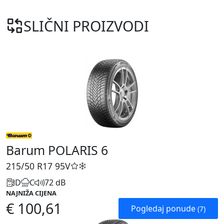
SLIČNI PROIZVODI
Barum POLARIS 6
215/50 R17
95V
D
C
72 dB
NAJNIŽA CIJENA
€ 100,61
Pogledaj ponude
(7)