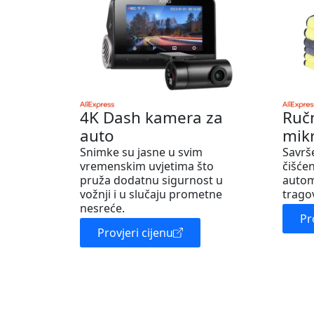
4K Dash kamera za
Ruč
auto
mik
Snimke su jasne u svim
Savrš
vremenskim uvjetima što
čišćen
pruža dodatnu sigurnost u
autom
vožnji i u slučaju prometne
trago
nesreće.
Pr
Provjeri cijenu