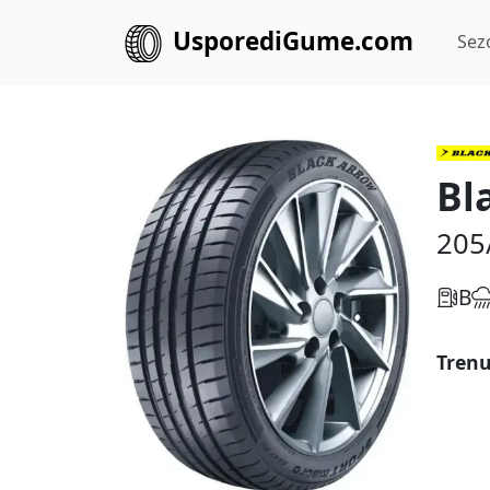
UsporediGume.com
Sez
Bl
205
B
Trenu