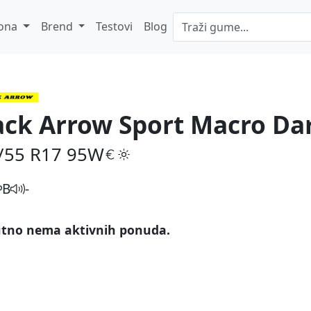
ona
Brend
Testovi
Blog
ack Arrow Sport Macro Da
/55 R17
95W
B
-
tno nema aktivnih ponuda.