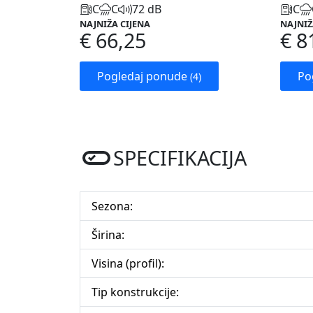
C
C
72 dB
C
NAJNIŽA CIJENA
NAJNIŽ
€ 66,25
€ 8
Pogledaj ponude
Po
(4)
SPECIFIKACIJA
Sezona:
Širina:
Visina (profil):
Tip konstrukcije: