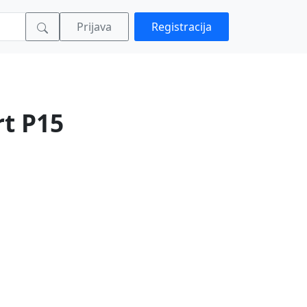
Prijava
Registracija
rt P15