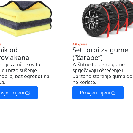
nik od
Set torbi za gume
rovlakana
(“čarape”)
en je za učinkovito
Zaštitne torbe za gume
je i brzo sušenje
sprječavaju oštećenje i
obila, bez ogrebotina i
ubrzano starenje guma do
va.
ne koriste.
ovjeri cijenu
Provjeri cijenu