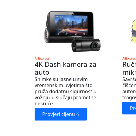
4K Dash kamera za
Ruč
auto
mik
Snimke su jasne u svim
Savrš
vremenskim uvjetima što
čišćen
pruža dodatnu sigurnost u
autom
vožnji i u slučaju prometne
trago
nesreće.
Pr
Provjeri cijenu