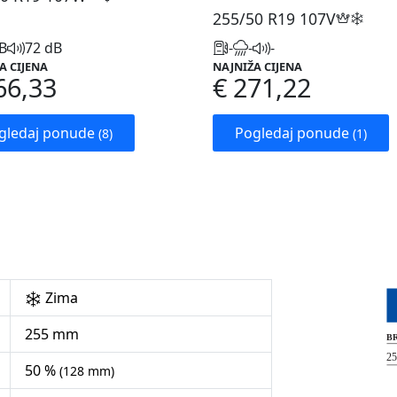
255/50 R19
107V
B
72 dB
-
-
-
A CIJENA
NAJNIŽA CIJENA
66,33
€ 271,22
gledaj ponude
Pogledaj ponude
(8)
(1)
Zima
255 mm
50 %
(128 mm)