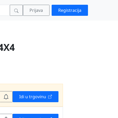
Prijava
Registracija
4X4
Idi u trgovinu