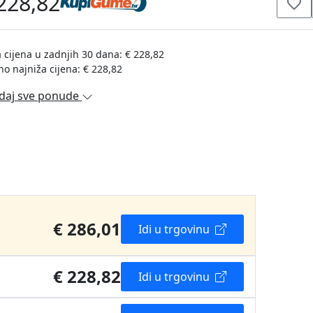
228,82
 cijena u zadnjih 30 dana: € 228,82
no najniža cijena: € 228,82
daj sve ponude
€ 286,01
Idi u trgovinu
€ 228,82
Idi u trgovinu