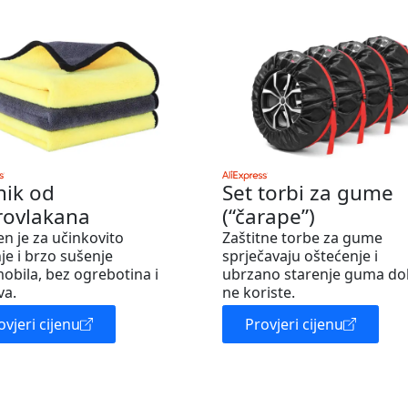
nik od
Set torbi za gume
rovlakana
(“čarape”)
en je za učinkovito
Zaštitne torbe za gume
je i brzo sušenje
sprječavaju oštećenje i
obila, bez ogrebotina i
ubrzano starenje guma do
va.
ne koriste.
ovjeri cijenu
Provjeri cijenu