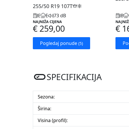
255/50 R19
107T
E
E
73 dB
B
NAJNIŽA CIJENA
NAJNIŽ
€ 259,00
€ 1
Pogledaj ponude
Po
(5)
SPECIFIKACIJA
Sezona:
Širina:
Visina (profil):