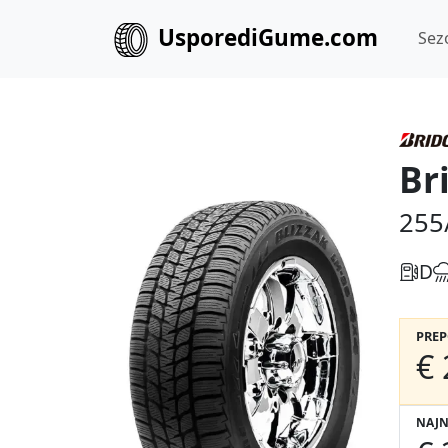
UsporediGume.com
Sez
Br
255
D
PRE
€ 
NAJN