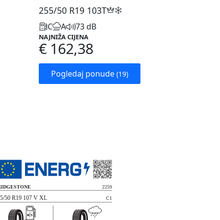
255/50 R19
103T
C
A
73 dB
NAJNIŽA CIJENA
€ 162,38
Pogledaj ponude
(19)