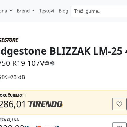
ona
Brend
Testovi
Blog
idgestone BLIZZAK LM-25 
/50 R19
107V
E
73 dB
PORUČUJEMO
286,01
IŽA CIJENA