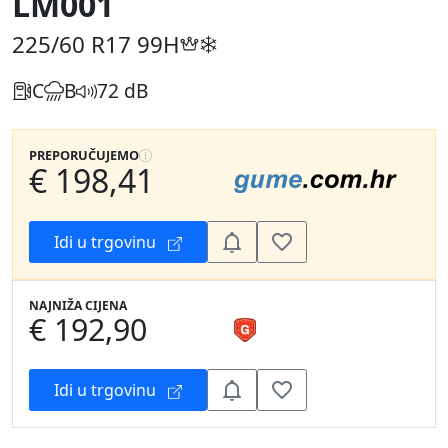
LM001
225/60 R17
99H
C
B
72 dB
PREPORUČUJEMO
€ 198,41
Idi u trgovinu
NAJNIŽA CIJENA
€ 192,90
Idi u trgovinu