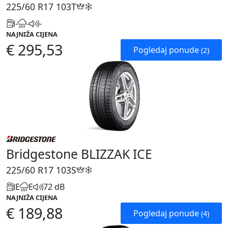
225/60 R17
103T
-
-
-
NAJNIŽA CIJENA
€ 295,53
Pogledaj ponude
(2)
Bridgestone BLIZZAK ICE
225/60 R17
103S
E
E
72 dB
NAJNIŽA CIJENA
€ 189,88
Pogledaj ponude
(4)