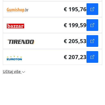
€ 195,76
€ 199,59
€ 205,53
€ 207,23
Učitaj više