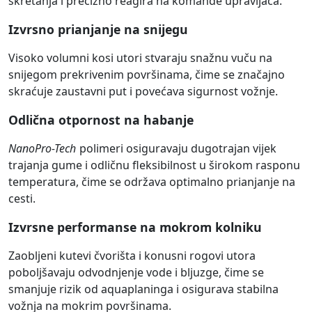
skretanja i precizno reagira na komande upravljača.
Izvrsno prianjanje na snijegu
Visoko volumni kosi utori stvaraju snažnu vuču na
snijegom prekrivenim površinama, čime se značajno
skraćuje zaustavni put i povećava sigurnost vožnje.
Odlična otpornost na habanje
NanoPro-Tech
polimeri osiguravaju dugotrajan vijek
trajanja gume i odličnu fleksibilnost u širokom rasponu
temperatura, čime se održava optimalno prianjanje na
cesti.
Izvrsne performanse na mokrom kolniku
Zaobljeni kutevi čvorišta i konusni rogovi utora
poboljšavaju odvodnjenje vode i bljuzge, čime se
smanjuje rizik od aquaplaninga i osigurava stabilna
vožnja na mokrim površinama.