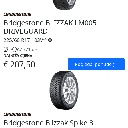
Bridgestone BLIZZAK LM005
DRIVEGUARD
225/60 R17
103V
D
A
71 dB
NAJNIŽA CIJENA
€ 207,50
Pogledaj ponude
(1)
Bridgestone Blizzak Spike 3