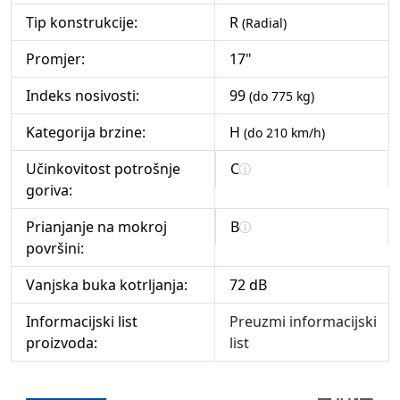
Tip konstrukcije:
R
(Radial)
Promjer:
17"
Indeks nosivosti:
99
(do 775 kg)
Kategorija brzine:
H
(do 210 km/h)
Učinkovitost potrošnje
C
goriva:
Prianjanje na mokroj
B
površini:
Vanjska buka kotrljanja:
72 dB
Informacijski list
Preuzmi informacijski
proizvoda:
list