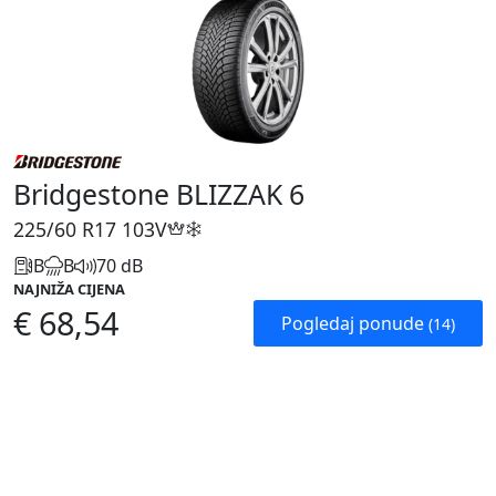
Bridgestone BLIZZAK 6
225/60 R17
103V
B
B
70 dB
NAJNIŽA CIJENA
€ 68,54
Pogledaj ponude
(14)