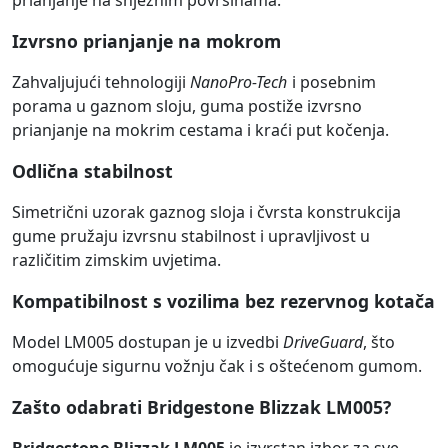
prianjanje na snježnim površinama.
Izvrsno prianjanje na mokrom
Zahvaljujući tehnologiji
NanoPro-Tech
i posebnim
porama u gaznom sloju, guma postiže izvrsno
prianjanje na mokrim cestama i kraći put kočenja.
Odlična stabilnost
Simetrični uzorak gaznog sloja i čvrsta konstrukcija
gume pružaju izvrsnu stabilnost i upravljivost u
različitim zimskim uvjetima.
Kompatibilnost s vozilima bez rezervnog kotača
Model LM005 dostupan je u izvedbi
DriveGuard
, što
omogućuje sigurnu vožnju čak i s oštećenom gumom.
Zašto odabrati Bridgestone Blizzak LM005?