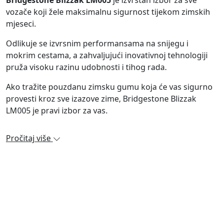
Bridgestone Blizzak LM005
je izvrstan izbor za sve
vozače koji žele maksimalnu sigurnost tijekom zimskih
mjeseci.
Odlikuje se izvrsnim performansama na snijegu i
mokrim cestama, a zahvaljujući inovativnoj tehnologiji
pruža visoku razinu udobnosti i tihog rada.
Ako tražite pouzdanu zimsku gumu koja će vas sigurno
provesti kroz sve izazove zime, Bridgestone Blizzak
LM005 je pravi izbor za vas.
Pročitaj više