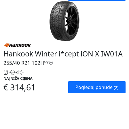
Hankook Winter i*cept iON X IW01A
255/40 R21
102H
-
-
-
NAJNIŽA CIJENA
€ 314,61
Pogledaj ponude
(2)