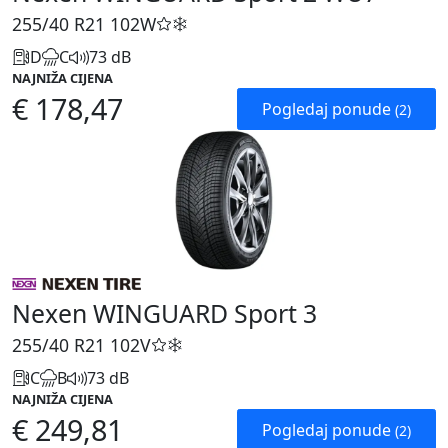
255/40 R21
102W
D
C
73 dB
NAJNIŽA CIJENA
€ 178,47
Pogledaj ponude
(2)
Nexen WINGUARD Sport 3
255/40 R21
102V
C
B
73 dB
NAJNIŽA CIJENA
€ 249,81
Pogledaj ponude
(2)