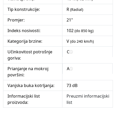
Tip konstrukcije:
R
(Radial)
Promjer:
21"
Indeks nosivosti:
102
(do 850 kg)
Kategorija brzine:
V
(do 240 km/h)
Učinkovitost potrošnje
C
goriva:
Prianjanje na mokroj
A
površini:
Vanjska buka kotrljanja:
73 dB
Informacijski list
Preuzmi informacijski
proizvoda:
list