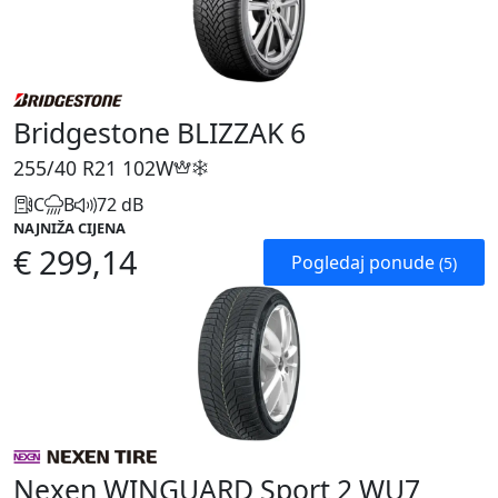
Bridgestone BLIZZAK 6
255/40 R21
102W
C
B
72 dB
NAJNIŽA CIJENA
€ 299,14
Pogledaj ponude
(5)
Nexen WINGUARD Sport 2 WU7