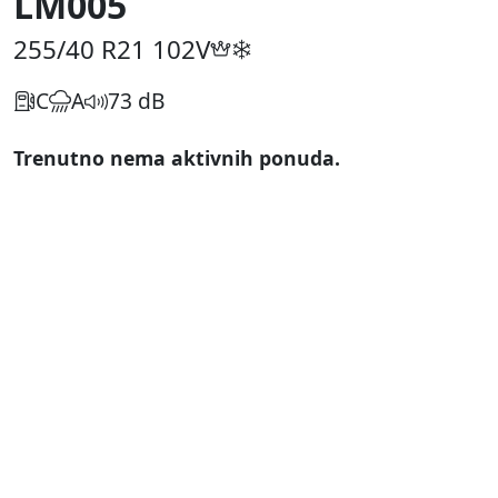
LM005
255/40 R21
102V
C
A
73 dB
Trenutno nema aktivnih ponuda.