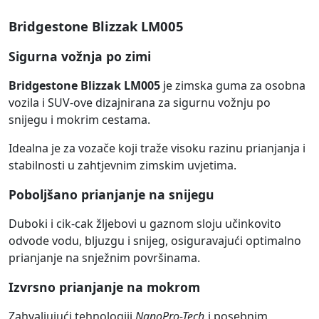
Bridgestone Blizzak LM005
Sigurna vožnja po zimi
Bridgestone Blizzak LM005
je zimska guma za osobna
vozila i SUV-ove dizajnirana za sigurnu vožnju po
snijegu i mokrim cestama.
Idealna je za vozače koji traže visoku razinu prianjanja i
stabilnosti u zahtjevnim zimskim uvjetima.
Poboljšano prianjanje na snijegu
Duboki i cik-cak žljebovi u gaznom sloju učinkovito
odvode vodu, bljuzgu i snijeg, osiguravajući optimalno
prianjanje na snježnim površinama.
Izvrsno prianjanje na mokrom
Zahvaljujući tehnologiji
NanoPro-Tech
i posebnim