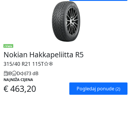
Nokian Hakkapeliitta R5
315/40 R21
115T
B
D
73 dB
NAJNIŽA CIJENA
€ 463,20
Pogledaj ponude
(2)