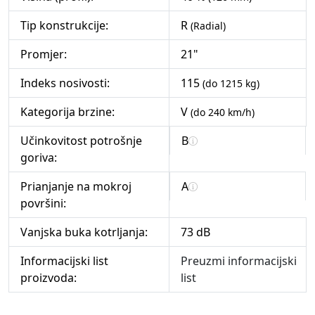
Tip konstrukcije:
R
(Radial)
Promjer:
21"
Indeks nosivosti:
115
(do 1215 kg)
Kategorija brzine:
V
(do 240 km/h)
Učinkovitost potrošnje
B
goriva:
Prianjanje na mokroj
A
površini:
Vanjska buka kotrljanja:
73 dB
Informacijski list
Preuzmi informacijski
proizvoda:
list