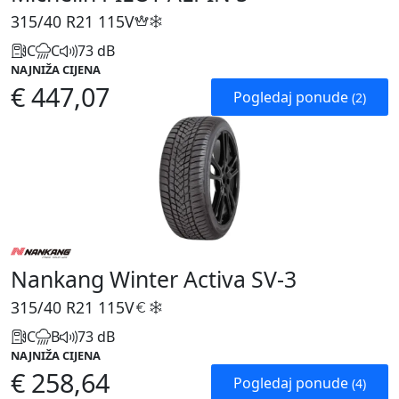
315/40 R21
115V
C
C
73 dB
NAJNIŽA CIJENA
€ 447,07
Pogledaj ponude
(2)
Nankang Winter Activa SV-3
315/40 R21
115V
C
B
73 dB
NAJNIŽA CIJENA
€ 258,64
Pogledaj ponude
(4)