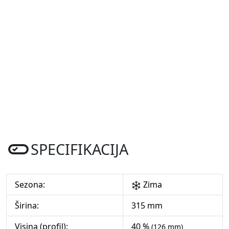
SPECIFIKACIJA
Sezona:
Zima
Širina:
315 mm
Visina (profil):
40 %
(126 mm)