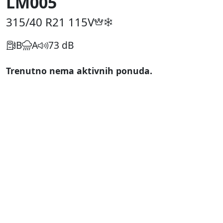
LM005
315/40 R21
115V
B
A
73 dB
Trenutno nema aktivnih ponuda.