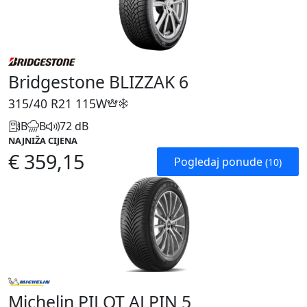
Bridgestone BLIZZAK 6
315/40 R21
115W
B
B
72 dB
NAJNIŽA CIJENA
€ 359,15
Pogledaj ponude
(10)
Michelin PILOT ALPIN 5