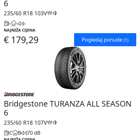
6
235/60 R18
103V
-
-
-
NAJNIŽA CIJENA
€ 179,29
Pogledaj ponude
(1)
Bridgestone TURANZA ALL SEASON
6
235/60 R18
107V
C
B
70 dB
NAJNIŽA CIJENA