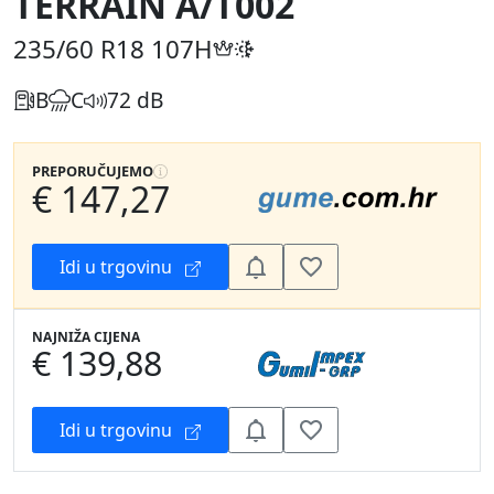
TERRAIN A/T002
235/60 R18
107H
B
C
72 dB
PREPORUČUJEMO
€ 147,27
Idi u trgovinu
NAJNIŽA CIJENA
€ 139,88
Idi u trgovinu