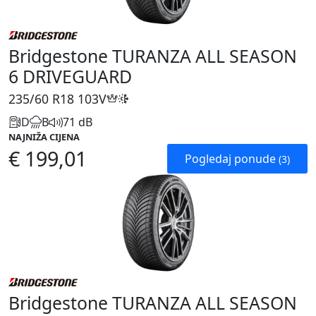
Bridgestone TURANZA ALL SEASON
6 DRIVEGUARD
235/60 R18
103V
D
B
71 dB
NAJNIŽA CIJENA
€ 199,01
Pogledaj ponude
(3)
Bridgestone TURANZA ALL SEASON