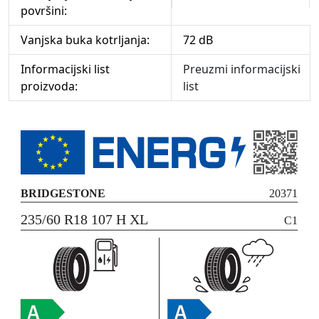
površini:
Vanjska buka kotrljanja:
72 dB
Informacijski list
Preuzmi informacijski
proizvoda:
list