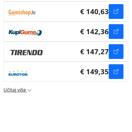
€ 140,63
€ 142,36
€ 147,27
€ 149,35
Učitaj više