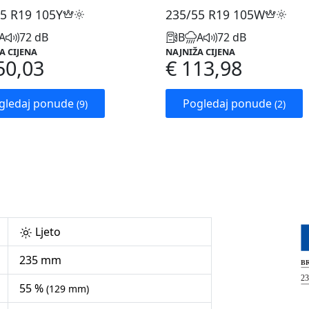
5 R19
105Y
235/55 R19
105W
A
72 dB
B
A
72 dB
A CIJENA
NAJNIŽA CIJENA
50,03
€ 113,98
gledaj ponude
Pogledaj ponude
(9)
(2)
Ljeto
235 mm
55 %
(129 mm)