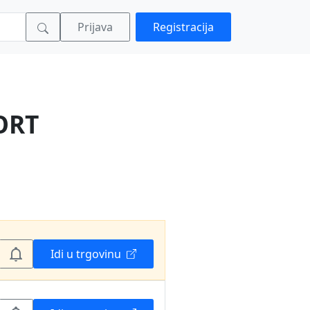
Prijava
Registracija
ORT
Idi u trgovinu