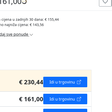
161,00
 cijena u zadnjih 30 dana: € 155,44
no najniža cijena: € 143,56
daj sve ponude
€ 230,44
Idi u trgovinu
€ 161,00
Idi u trgovinu