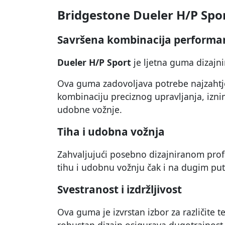
Bridgestone Dueler H/P Spo
Savršena kombinacija performan
Dueler H/P Sport
je ljetna guma dizajn
Ova guma zadovoljava potrebe najzahtjev
kombinaciju preciznog upravljanja, iznim
udobne vožnje.
Tiha i udobna vožnja
Zahvaljujući posebno dizajniranom profi
tihu i udobnu vožnju čak i na dugim pu
Svestranost i izdržljivost
Ova guma je izvrstan izbor za različite