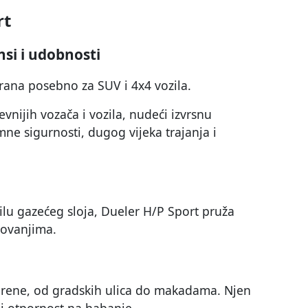
rt
si i udobnosti
irana posebno za SUV i 4x4 vozila.
nijih vozača i vozila, nudeći izvrsnu
ne sigurnosti, dugog vijeka trajanja i
lu gazećeg sloja, Dueler H/P Sport pruža
tovanjima.
 terene, od gradskih ulica do makadama. Njen