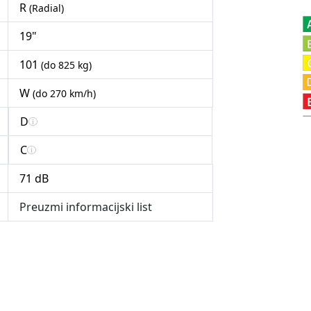
R
(Radial)
19"
101
(do 825 kg)
W
(do 270 km/h)
D
C
71 dB
Preuzmi informacijski list