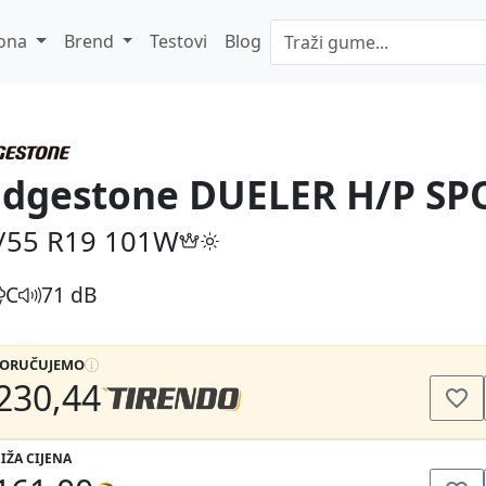
ona
Brend
Testovi
Blog
idgestone DUELER H/P SP
/55 R19
101W
C
71 dB
PORUČUJEMO
230,44
IŽA CIJENA