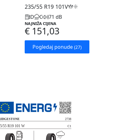
235/55 R19
101V
D
C
71 dB
NAJNIŽA CIJENA
€ 151,03
Pogledaj ponude
(27)