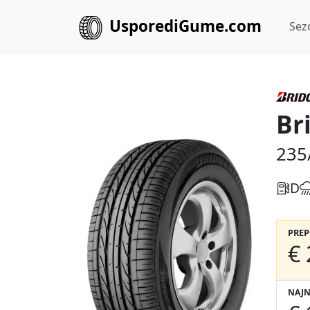
UsporediGume.com
Sez
Br
235
D
PRE
€ 
NAJN