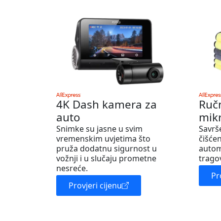
4K Dash kamera za
Ruč
auto
mik
Snimke su jasne u svim
Savrš
vremenskim uvjetima što
čišćen
pruža dodatnu sigurnost u
autom
vožnji i u slučaju prometne
trago
nesreće.
Pr
Provjeri cijenu