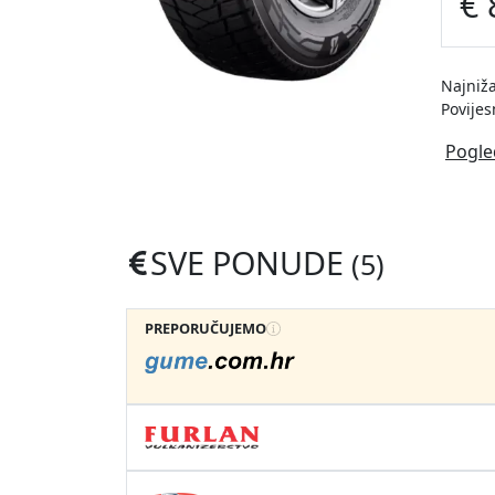
€ 
Najniža
Povijes
Pogle
SVE PONUDE
(5)
PREPORUČUJEMO