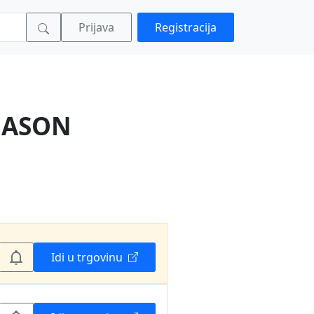
Prijava
Registracija
SEASON
Idi u trgovinu