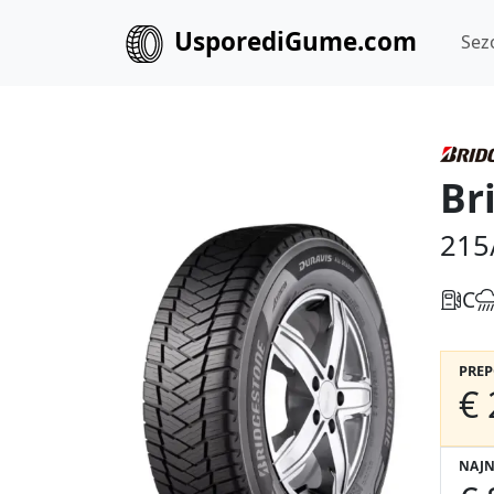
UsporediGume.com
Sez
Br
215
C
PRE
€ 
NAJN