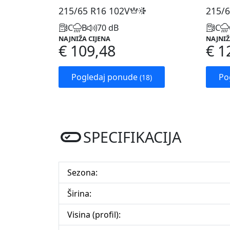
215/65 R16
102V
215/6
C
B
70 dB
C
NAJNIŽA CIJENA
NAJNIŽ
€ 109,48
€ 1
Pogledaj ponude
Po
(18)
SPECIFIKACIJA
Sezona:
Širina:
Visina (profil):