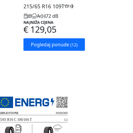
215/65 R16
109T
B
A
72 dB
NAJNIŽA CIJENA
€ 129,05
Pogledaj ponude
(12)