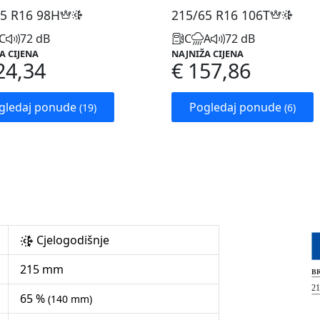
5 R16
98H
215/65 R16
106T
C
72 dB
C
A
72 dB
A CIJENA
NAJNIŽA CIJENA
24,34
€ 157,86
gledaj ponude
Pogledaj ponude
(19)
(6)
Cjelogodišnje
215 mm
65 %
(140 mm)