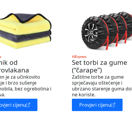
nik od
Set torbi za gume
rovlakana
(“čarape”)
en je za učinkovito
Zaštitne torbe za gume
je i brzo sušenje
sprječavaju oštećenje i
obila, bez ogrebotina i
ubrzano starenje guma do
va.
ne koriste.
ovjeri cijenu
Provjeri cijenu