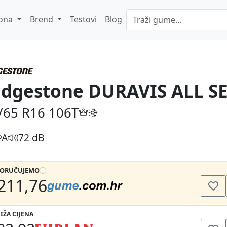
ona
Brend
Testovi
Blog
idgestone DURAVIS ALL 
/65 R16
106T
A
72 dB
PORUČUJEMO
211,76
IŽA CIJENA