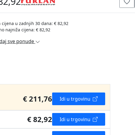
82,92
 cijena u zadnjih 30 dana: € 82,92
no najniža cijena: € 82,92
daj sve ponude
€ 211,76
Idi u trgovinu
€ 82,92
Idi u trgovinu