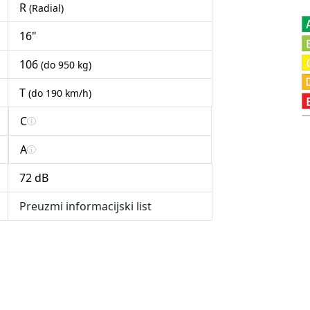
R
(Radial)
16"
106
(do 950 kg)
T
(do 190 km/h)
C
A
72 dB
Preuzmi informacijski list