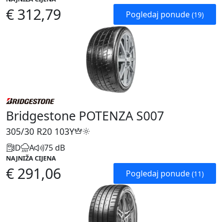
€ 312,79
Pogledaj ponude
(19)
Bridgestone POTENZA S007
305/30 R20
103Y
D
A
75 dB
NAJNIŽA CIJENA
€ 291,06
Pogledaj ponude
(11)