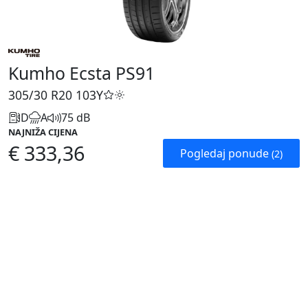
Kumho Ecsta PS91
305/30 R20
103Y
D
A
75 dB
NAJNIŽA CIJENA
€ 333,36
Pogledaj ponude
(2)