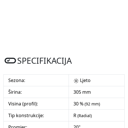
SPECIFIKACIJA
Sezona:
Ljeto
Širina:
305 mm
Visina (profil):
30 %
(92 mm)
Tip konstrukcije:
R
(Radial)
Promjer:
20"