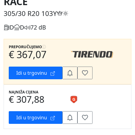
RACE
305/30 R20
103Y
D
D
72 dB
PREPORUČUJEMO
€ 367,07
Idi u trgovinu
NAJNIŽA CIJENA
€ 307,88
Idi u trgovinu