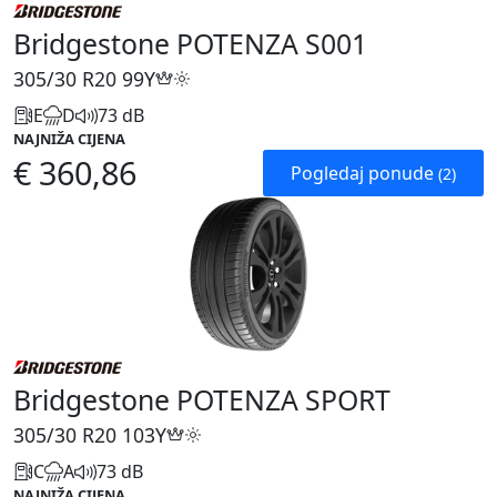
Bridgestone POTENZA S001
305/30 R20
99Y
E
D
73 dB
NAJNIŽA CIJENA
€ 360,86
Pogledaj ponude
(2)
Bridgestone POTENZA SPORT
305/30 R20
103Y
C
A
73 dB
NAJNIŽA CIJENA