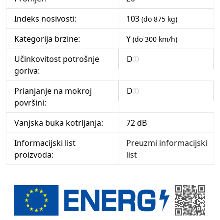
Indeks nosivosti:
103
(do 875 kg)
Kategorija brzine:
Y
(do 300 km/h)
Učinkovitost potrošnje
D
goriva:
Prianjanje na mokroj
D
površini:
Vanjska buka kotrljanja:
72 dB
Informacijski list
Preuzmi informacijski
proizvoda:
list