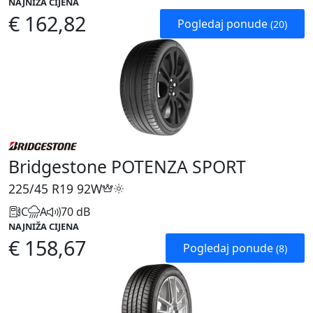
NAJNIŽA CIJENA
€ 162,82
Pogledaj ponude
(20)
Bridgestone POTENZA SPORT
225/45 R19
92W
C
A
70 dB
NAJNIŽA CIJENA
€ 158,67
Pogledaj ponude
(8)