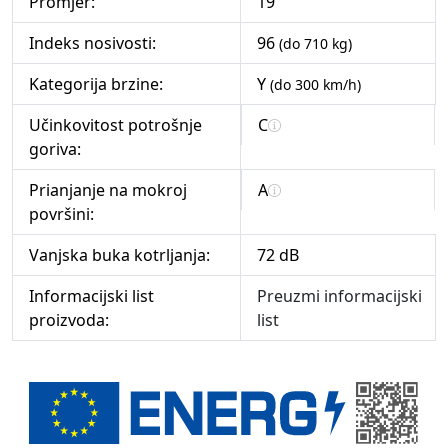
Promjer:
19"
Indeks nosivosti:
96
(do 710 kg)
Kategorija brzine:
Y
(do 300 km/h)
Učinkovitost potrošnje
C
goriva:
Prianjanje na mokroj
A
površini:
Vanjska buka kotrljanja:
72 dB
Informacijski list
Preuzmi informacijski
proizvoda:
list