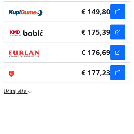
€ 149,80
€ 175,39
€ 176,69
€ 177,23
Učitaj više