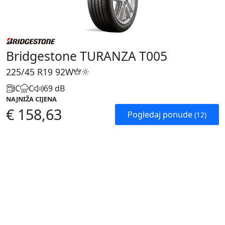
Bridgestone TURANZA T005
225/45 R19
92W
C
C
69 dB
NAJNIŽA CIJENA
€ 158,63
Pogledaj ponude
(12)