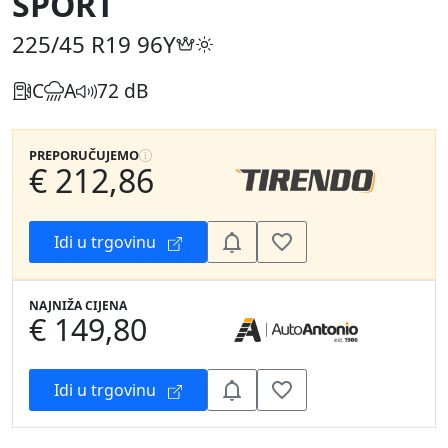
SPORT
225/45 R19
96Y
C
A
72 dB
PREPORUČUJEMO
€ 212,86
Idi u trgovinu
NAJNIŽA CIJENA
€ 149,80
Idi u trgovinu