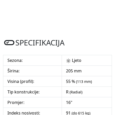
SPECIFIKACIJA
Sezona:
Ljeto
Širina:
205 mm
Visina (profil):
55 %
(113 mm)
Tip konstrukcije:
R
(Radial)
Promjer:
16"
Indeks nosivosti:
91
(do 615 kg)