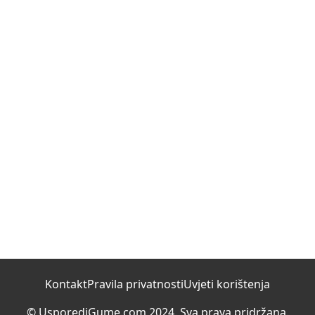
Kontakt
Pravila privatnosti
Uvjeti korištenja
© UsporediGume.com 2024. Sva prava pridržana.