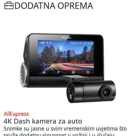
DODATNA OPREMA
4K Dash kamera za auto
Snimke su jasne u svim vremenskim uvjetima što
pruža dodatnu sigurnost u vožnji i u slučaju