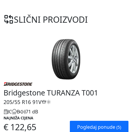
SLIČNI PROIZVODI
Bridgestone TURANZA T001
205/55 R16
91V
C
B
71 dB
NAJNIŽA CIJENA
€ 122,65
Pogledaj ponude
(5)