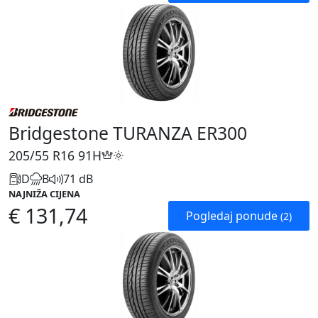
Bridgestone TURANZA ER300
205/55 R16
91H
D
B
71 dB
NAJNIŽA CIJENA
€ 131,74
Pogledaj ponude
(2)