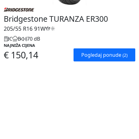
Bridgestone TURANZA ER300
205/55 R16
91W
C
B
70 dB
NAJNIŽA CIJENA
€ 150,14
Pogledaj ponude
(2)