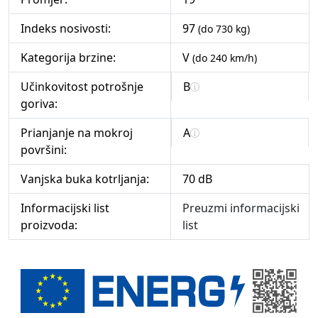
Indeks nosivosti:
97
(do 730 kg)
Kategorija brzine:
V
(do 240 km/h)
Učinkovitost potrošnje
B
goriva:
Prianjanje na mokroj
A
površini:
Vanjska buka kotrljanja:
70 dB
Informacijski list
Preuzmi informacijski
proizvoda:
list