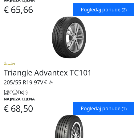
NAJNIŽA CIJENA
€ 65,66
Pogledaj ponude
(2)
Triangle Advantex TC101
205/55 R19
97V
C
D
-
NAJNIŽA CIJENA
€ 68,50
Pogledaj ponude
(1)