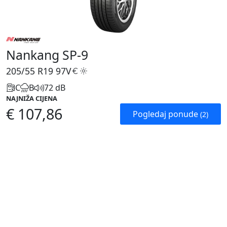
Nankang SP-9
205/55 R19
97V
C
B
72 dB
NAJNIŽA CIJENA
€ 107,86
Pogledaj ponude
(2)