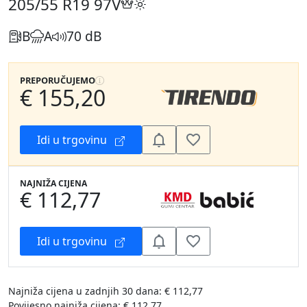
205/55 R19
97V
B
A
70 dB
PREPORUČUJEMO
€ 155,20
Idi u trgovinu
NAJNIŽA CIJENA
€ 112,77
Idi u trgovinu
Najniža cijena u zadnjih 30 dana: € 112,77
Povijesno najniža cijena: € 112,77