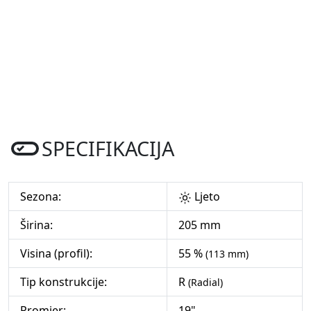
SPECIFIKACIJA
Sezona:
Ljeto
Širina:
205 mm
Visina (profil):
55 %
(113 mm)
Tip konstrukcije:
R
(Radial)
Promjer:
19"