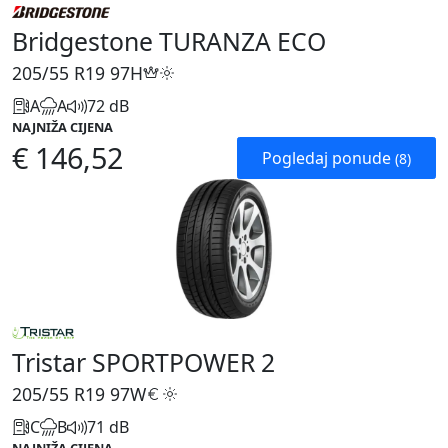
Bridgestone TURANZA ECO
205/55 R19
97H
A
A
72 dB
NAJNIŽA CIJENA
€ 146,52
Pogledaj ponude
(8)
Tristar SPORTPOWER 2
205/55 R19
97W
C
B
71 dB