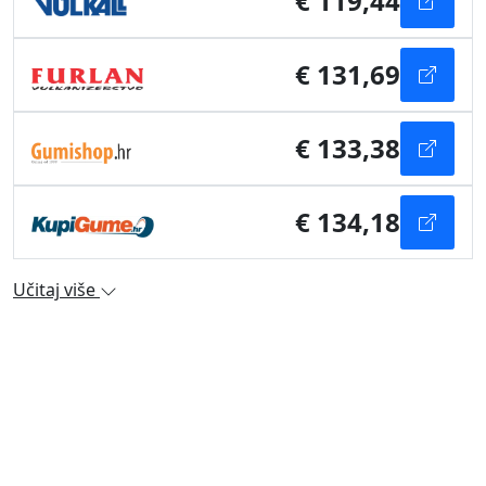
€ 119,44
€ 131,69
€ 133,38
€ 134,18
Učitaj više