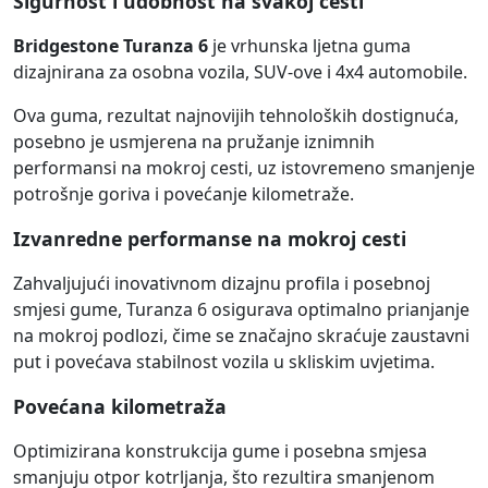
Sigurnost i udobnost na svakoj cesti
Bridgestone Turanza 6
je vrhunska ljetna guma
dizajnirana za osobna vozila, SUV-ove i 4x4 automobile.
Ova guma, rezultat najnovijih tehnoloških dostignuća,
posebno je usmjerena na pružanje iznimnih
performansi na mokroj cesti, uz istovremeno smanjenje
potrošnje goriva i povećanje kilometraže.
Izvanredne performanse na mokroj cesti
Zahvaljujući inovativnom dizajnu profila i posebnoj
smjesi gume, Turanza 6 osigurava optimalno prianjanje
na mokroj podlozi, čime se značajno skraćuje zaustavni
put i povećava stabilnost vozila u skliskim uvjetima.
Povećana kilometraža
Optimizirana konstrukcija gume i posebna smjesa
smanjuju otpor kotrljanja, što rezultira smanjenom