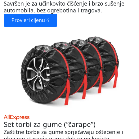
Savršen je za učinkovito čišćenje i brzo sušenje
automobila, bez ogrebotina i tragova.
Provjeri cijenu
Set torbi za gume (“čarape”)
Zaštitne torbe za gume sprječavaju oštećenje i
ubrzano starenje guma dok se ne koriste.