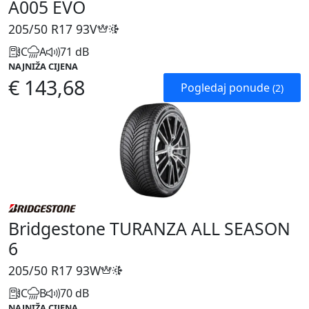
A005 EVO
205/50 R17
93V
C
A
71 dB
NAJNIŽA CIJENA
€ 143,68
Pogledaj ponude
(2)
Bridgestone TURANZA ALL SEASON
6
205/50 R17
93W
C
B
70 dB
NAJNIŽA CIJENA