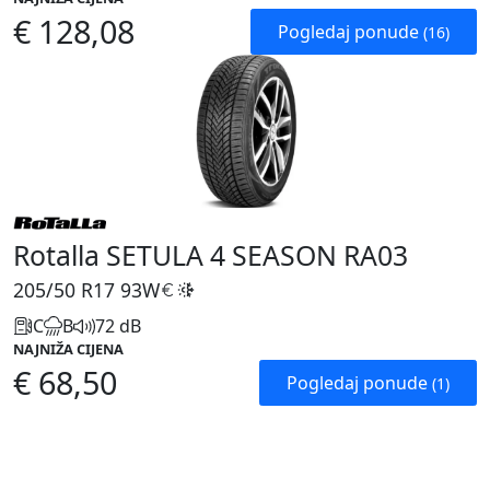
€ 128,08
Pogledaj ponude
(16)
Rotalla SETULA 4 SEASON RA03
205/50 R17
93W
C
B
72 dB
NAJNIŽA CIJENA
€ 68,50
Pogledaj ponude
(1)