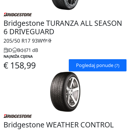
Bridgestone TURANZA ALL SEASON
6 DRIVEGUARD
205/50 R17
93W
D
B
71 dB
NAJNIŽA CIJENA
€ 158,99
Pogledaj ponude
(7)
Bridgestone WEATHER CONTROL