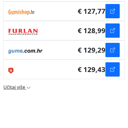
€ 127,77
€ 128,99
€ 129,29
€ 129,43
Učitaj više