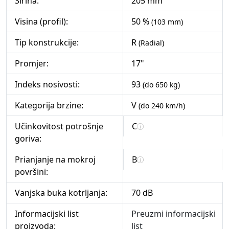
Širina:
205 mm
Visina (profil):
50 %
(103 mm)
Tip konstrukcije:
R
(Radial)
Promjer:
17"
Indeks nosivosti:
93
(do 650 kg)
Kategorija brzine:
V
(do 240 km/h)
Učinkovitost potrošnje
C
goriva:
Prianjanje na mokroj
B
površini:
Vanjska buka kotrljanja:
70 dB
Informacijski list
Preuzmi informacijski
proizvoda:
list