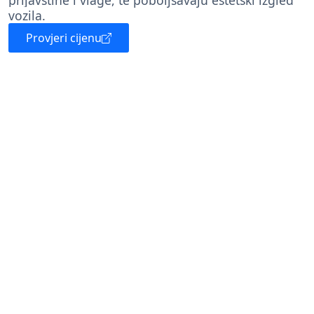
prljavštine i vlage, te poboljšavaju estetski izgled
vozila.
Provjeri cijenu