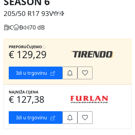
SEASON 6
205/50 R17
93V
C
B
70 dB
PREPORUČUJEMO
€ 129,29
Idi u trgovinu
NAJNIŽA CIJENA
€ 127,38
Idi u trgovinu