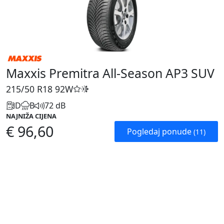
Maxxis Premitra All-Season AP3 SUV
215/50 R18
92W
D
B
72 dB
NAJNIŽA CIJENA
€ 96,60
Pogledaj ponude
(11)