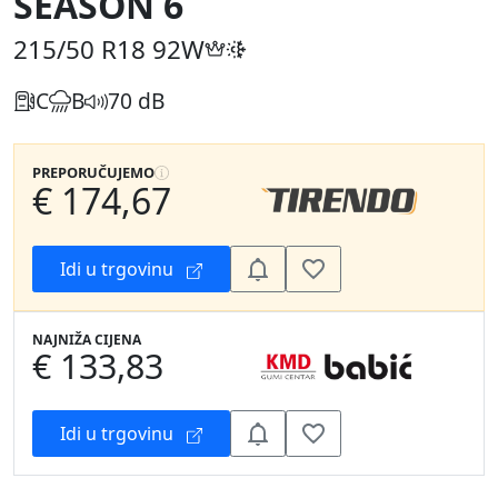
SEASON 6
215/50 R18
92W
C
B
70 dB
PREPORUČUJEMO
€ 174,67
Idi u trgovinu
NAJNIŽA CIJENA
€ 133,83
Idi u trgovinu