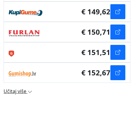
€ 149,62
€ 150,71
€ 151,51
€ 152,67
Učitaj više