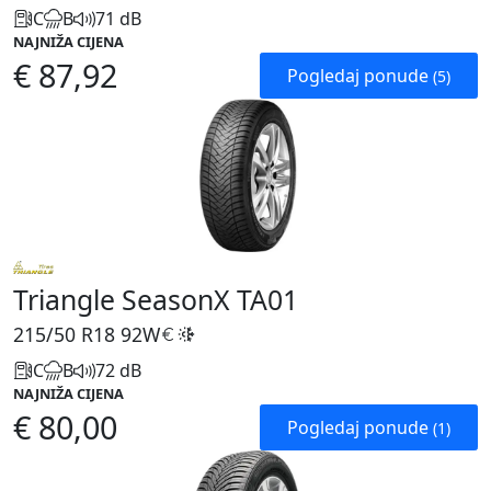
C
B
71 dB
NAJNIŽA CIJENA
€ 87,92
Pogledaj ponude
(5)
Triangle SeasonX TA01
215/50 R18
92W
C
B
72 dB
NAJNIŽA CIJENA
€ 80,00
Pogledaj ponude
(1)