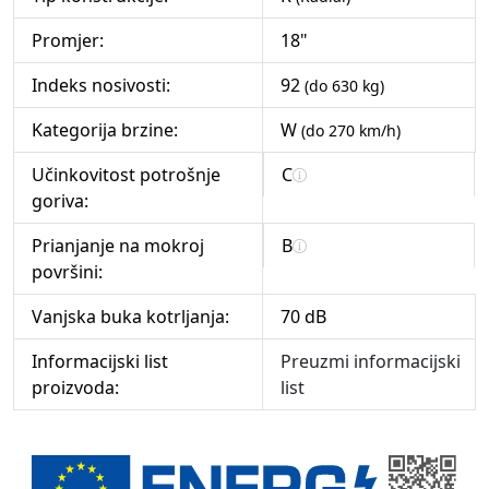
Promjer:
18"
Indeks nosivosti:
92
(do 630 kg)
Kategorija brzine:
W
(do 270 km/h)
Učinkovitost potrošnje
C
goriva:
Prianjanje na mokroj
B
površini:
Vanjska buka kotrljanja:
70 dB
Informacijski list
Preuzmi informacijski
proizvoda:
list