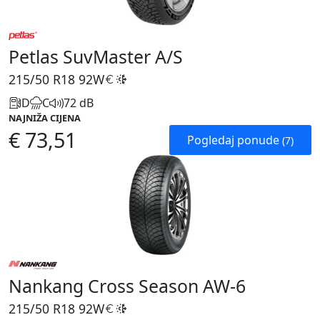
Petlas SuvMaster A/S
215/50 R18
92W
D
C
72 dB
NAJNIŽA CIJENA
€ 73,51
Pogledaj ponude
(7)
Nankang Cross Season AW-6
215/50 R18
92W