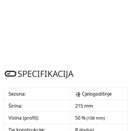
SPECIFIKACIJA
Sezona:
Cjelogodišnje
Širina:
215 mm
Visina (profil):
50 %
(108 mm)
Tip konstrukcije:
R
(Radial)