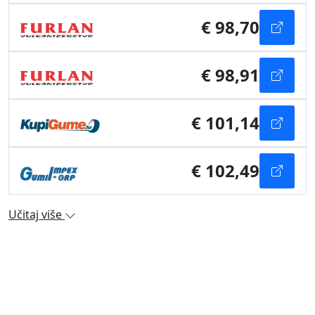
€ 98,70
€ 98,91
€ 101,14
€ 102,49
Učitaj više