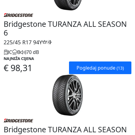
Bridgestone TURANZA ALL SEASON
6
225/45 R17
94Y
C
B
70 dB
NAJNIŽA CIJENA
€ 98,31
Pogledaj ponude
(13)
Bridgestone TURANZA ALL SEASON