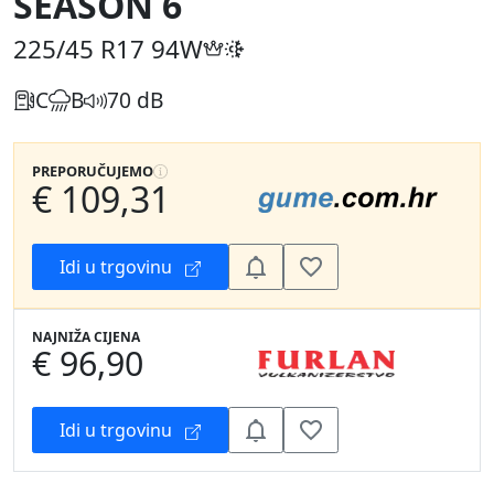
SEASON 6
225/45 R17
94W
C
B
70 dB
PREPORUČUJEMO
€ 109,31
Idi u trgovinu
NAJNIŽA CIJENA
€ 96,90
Idi u trgovinu