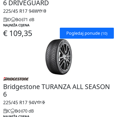
6 DRIVEGUARD
225/45 R17
94W
D
B
71 dB
NAJNIŽA CIJENA
€ 109,35
Pogledaj ponude
(10)
Bridgestone TURANZA ALL SEASON
6
225/45 R17
94V
C
B
70 dB
NAJNIŽA CIJENA