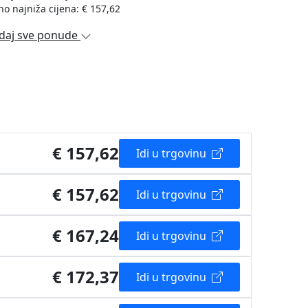
no najniža cijena: € 157,62
daj sve ponude
€ 157,62
Idi u trgovinu
€ 157,62
Idi u trgovinu
€ 167,24
Idi u trgovinu
€ 172,37
Idi u trgovinu