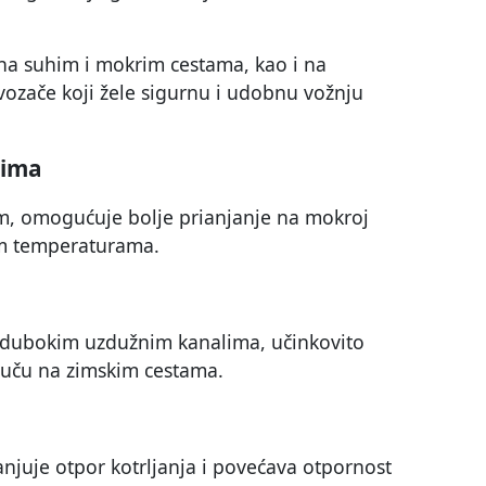
na suhim i mokrim cestama, kao i na
 vozače koji žele sigurnu i udobnu vožnju
tima
m, omogućuje bolje prianjanje na mokroj
skim temperaturama.
 u dubokim uzdužnim kanalima, učinkovito
 vuču na zimskim cestama.
njuje otpor kotrljanja i povećava otpornost