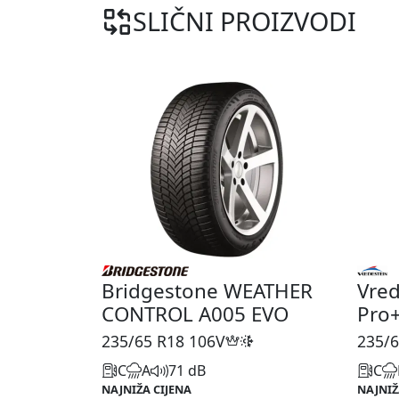
SLIČNI PROIZVODI
Bridgestone WEATHER
Vred
CONTROL A005 EVO
Pro
235/65 R18
106V
235/6
C
A
71 dB
C
NAJNIŽA CIJENA
NAJNIŽ