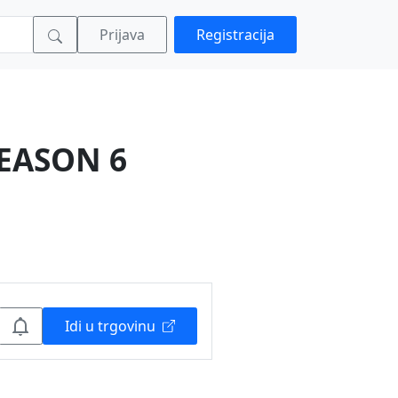
Prijava
Registracija
SEASON 6
Idi u trgovinu