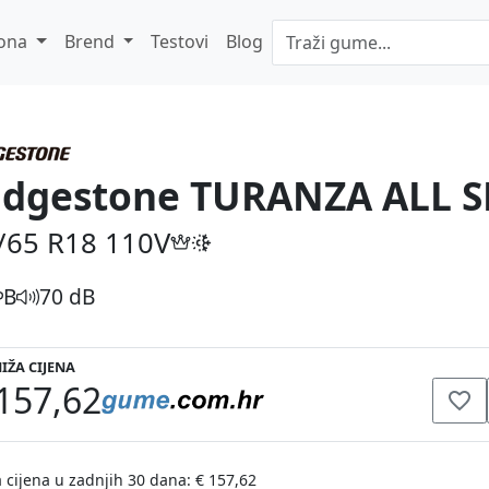
ona
Brend
Testovi
Blog
idgestone TURANZA ALL 
/65 R18
110V
B
70 dB
IŽA CIJENA
157,62
 cijena u zadnjih 30 dana: € 157,62