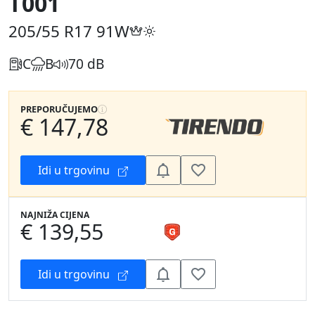
T001
205/55 R17
91W
C
B
70 dB
PREPORUČUJEMO
€ 147,78
Idi u trgovinu
NAJNIŽA CIJENA
€ 139,55
Idi u trgovinu