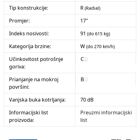
Tip konstrukcije:
R
(Radial)
Promjer:
17"
Indeks nosivosti:
91
(do 615 kg)
Kategorija brzine:
W
(do 270 km/h)
Učinkovitost potrošnje
C
goriva:
Prianjanje na mokroj
B
površini:
Vanjska buka kotrljanja:
70 dB
Informacijski list
Preuzmi informacijski
proizvoda:
list