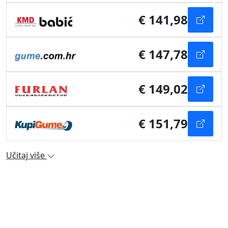
€ 141,98
€ 147,78
€ 149,02
€ 151,79
Učitaj više