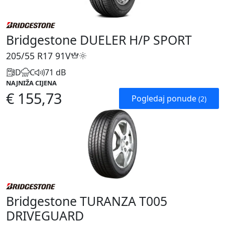
Bridgestone DUELER H/P SPORT
205/55 R17
91V
D
C
71 dB
NAJNIŽA CIJENA
€ 155,73
Pogledaj ponude
(2)
Bridgestone TURANZA T005
DRIVEGUARD