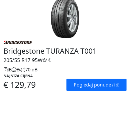
Bridgestone TURANZA T001
205/55 R17
95W
B
B
70 dB
NAJNIŽA CIJENA
€ 129,79
Pogledaj ponude
(16)