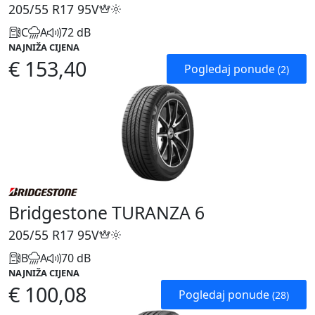
205/55 R17
95V
C
A
72 dB
NAJNIŽA CIJENA
€ 153,40
Pogledaj ponude
(2)
Bridgestone TURANZA 6
205/55 R17
95V
B
A
70 dB
NAJNIŽA CIJENA
€ 100,08
Pogledaj ponude
(28)