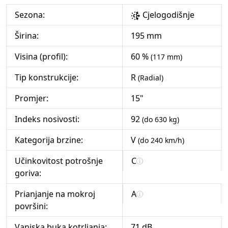
Sezona:
Cjelogodišnje
Širina:
195 mm
Visina (profil):
60 %
(117 mm)
Tip konstrukcije:
R
(Radial)
Promjer:
15"
Indeks nosivosti:
92
(do 630 kg)
Kategorija brzine:
V
(do 240 km/h)
Učinkovitost potrošnje
C
goriva:
Prianjanje na mokroj
A
površini:
Vanjska buka kotrljanja:
71 dB