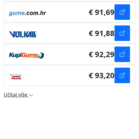
€ 91,69
€ 91,88
€ 92,29
€ 93,20
Učitaj više