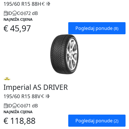
195/60 R15
88H
D
C
72 dB
NAJNIŽA CIJENA
€ 45,97
Pogledaj ponude
(8)
Imperial AS DRIVER
195/60 R15
88V
D
C
71 dB
NAJNIŽA CIJENA
€ 118,88
Pogledaj ponude
(2)