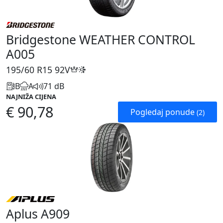
Bridgestone WEATHER CONTROL
A005
195/60 R15
92V
B
A
71 dB
NAJNIŽA CIJENA
€ 90,78
Pogledaj ponude
(2)
Aplus A909