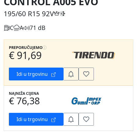
CONTROL A005 EVO
195/60 R15
92V
C
A
71 dB
PREPORUČUJEMO
€ 91,69
Idi u trgovinu
NAJNIŽA CIJENA
€ 76,38
Idi u trgovinu