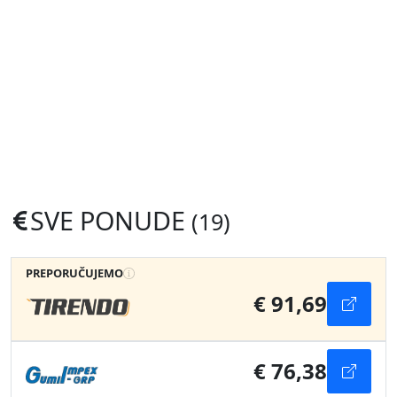
SVE PONUDE
(19)
PREPORUČUJEMO
€ 91,69
€ 76,38