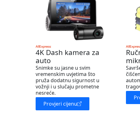
4K Dash kamera za
Ruč
auto
mik
Snimke su jasne u svim
Savrš
vremenskim uvjetima što
čišćen
pruža dodatnu sigurnost u
autom
vožnji i u slučaju prometne
trago
nesreće.
Pr
Provjeri cijenu