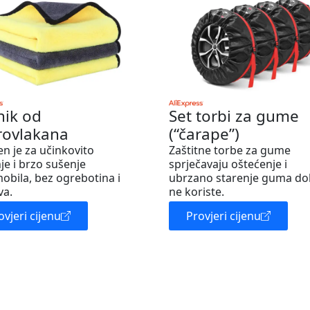
nik od
Set torbi za gume
rovlakana
(“čarape”)
en je za učinkovito
Zaštitne torbe za gume
je i brzo sušenje
sprječavaju oštećenje i
obila, bez ogrebotina i
ubrzano starenje guma do
va.
ne koriste.
ovjeri cijenu
Provjeri cijenu