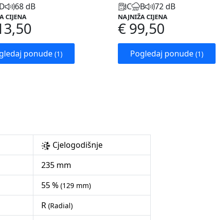
D
68 dB
C
B
72 dB
A CIJENA
NAJNIŽA CIJENA
13,50
€ 99,50
gledaj ponude
Pogledaj ponude
(1)
(1)
Cjelogodišnje
235 mm
55 %
(129 mm)
R
(Radial)