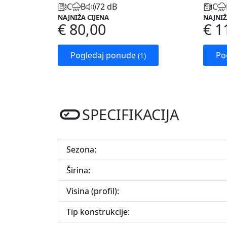
C
B
72 dB
C
NAJNIŽA CIJENA
NAJNIŽ
€ 80,00
€ 1
Pogledaj ponude
Po
(1)
SPECIFIKACIJA
Sezona:
Širina:
Visina (profil):
Tip konstrukcije: