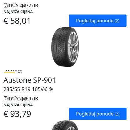
D
C
72 dB
NAJNIŽA CIJENA
€ 58,01
Pogledaj ponude
(2)
Austone SP-901
235/55 R19
105V
D
C
69 dB
NAJNIŽA CIJENA
€ 93,79
Pogledaj ponude
(2)