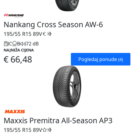
Nankang Cross Season AW-6
195/55 R15
89V
C
B
72 dB
NAJNIŽA CIJENA
€ 66,48
Pogledaj ponude
(4)
Maxxis Premitra All-Season AP3
195/55 R15
89V