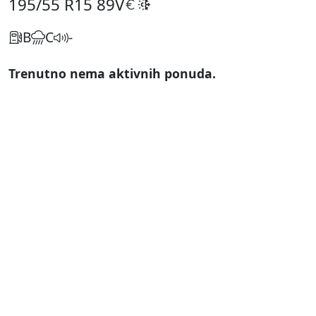
195/55 R15
89V
B
C
-
Trenutno nema aktivnih ponuda.