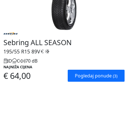
Sebring ALL SEASON
195/55 R15
89V
D
C
70 dB
NAJNIŽA CIJENA
€ 64,00
Pogledaj ponude
(3)