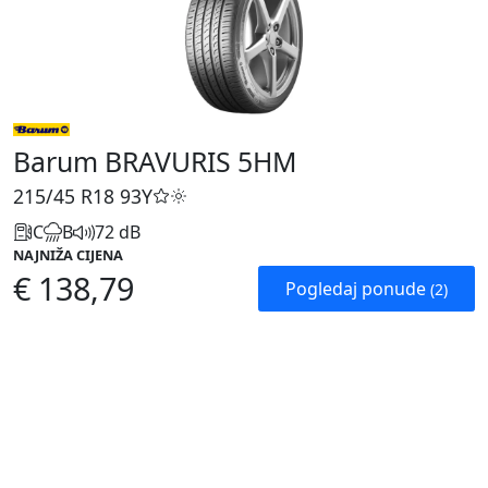
Barum BRAVURIS 5HM
215/45 R18
93Y
C
B
72 dB
NAJNIŽA CIJENA
€ 138,79
Pogledaj ponude
(2)