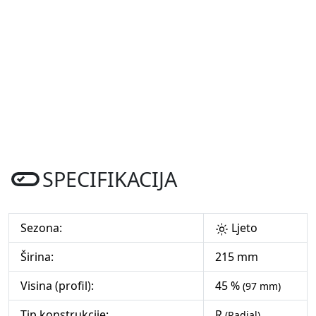
SPECIFIKACIJA
Sezona:
Ljeto
Širina:
215 mm
Visina (profil):
45 %
(97 mm)
Tip konstrukcije:
R
(Radial)