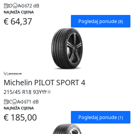
D
A
72 dB
NAJNIŽA CIJENA
€ 64,37
Pogledaj ponude
(8)
Michelin PILOT SPORT 4
215/45 R18
93Y
C
A
71 dB
NAJNIŽA CIJENA
€ 185,00
Pogledaj ponude
(1)