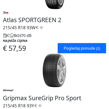
Atlas SPORTGREEN 2
215/45 R18
93W
C
B
70 dB
NAJNIŽA CIJENA
€ 57,59
Pogledaj ponude
(2)
Gripmax SureGrip Pro Sport
215/45 R18
93Y