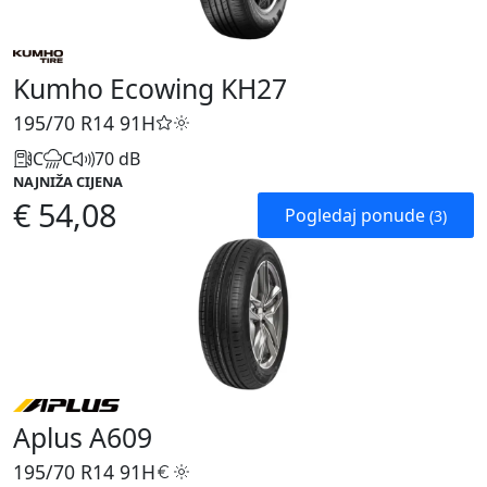
Kumho Ecowing KH27
195/70 R14
91H
C
C
70 dB
NAJNIŽA CIJENA
€ 54,08
Pogledaj ponude
(3)
Aplus A609
195/70 R14
91H