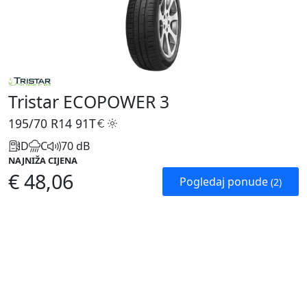
Tristar ECOPOWER 3
195/70 R14
91T
D
C
70 dB
NAJNIŽA CIJENA
€ 48,06
Pogledaj ponude
(2)