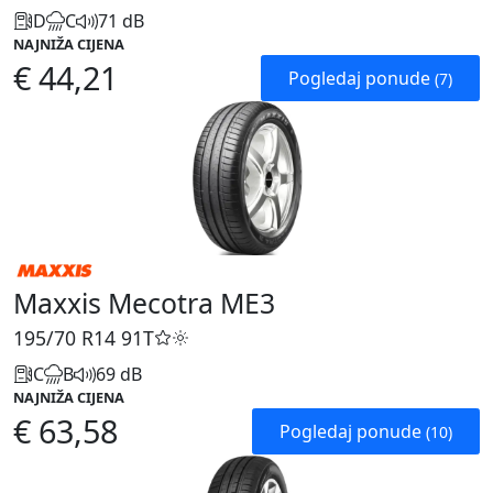
D
C
71 dB
NAJNIŽA CIJENA
€ 44,21
Pogledaj ponude
(7)
Maxxis Mecotra ME3
195/70 R14
91T
C
B
69 dB
NAJNIŽA CIJENA
€ 63,58
Pogledaj ponude
(10)