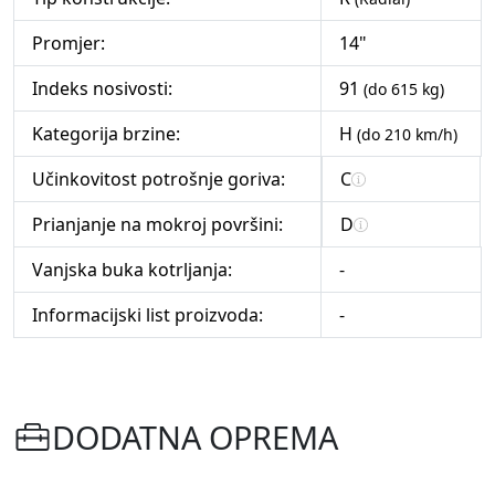
Promjer:
14"
Indeks nosivosti:
91
(do 615 kg)
Kategorija brzine:
H
(do 210 km/h)
Učinkovitost potrošnje goriva:
C
Prianjanje na mokroj površini:
D
Vanjska buka kotrljanja:
-
Informacijski list proizvoda:
-
DODATNA OPREMA