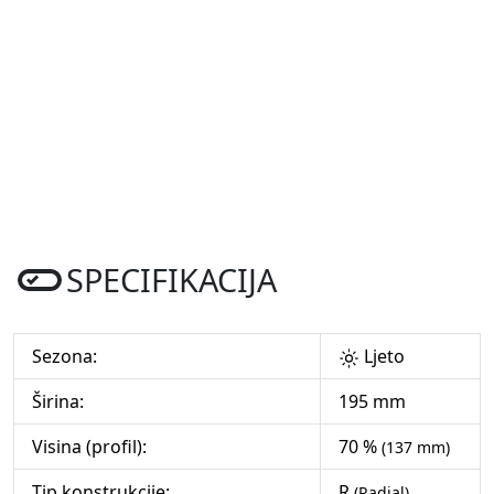
SPECIFIKACIJA
Sezona:
Ljeto
Širina:
195 mm
Visina (profil):
70 %
(137 mm)
Tip konstrukcije:
R
(Radial)