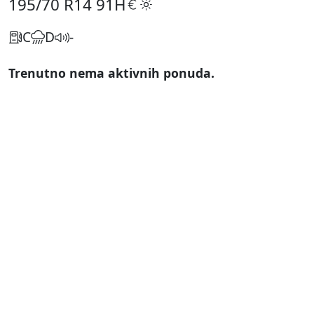
195/70 R14
91H
C
D
-
Trenutno nema aktivnih ponuda.