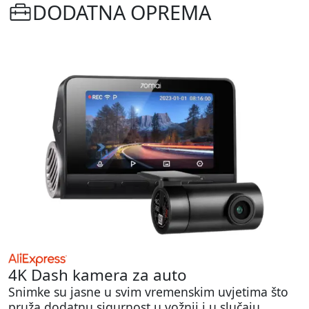
DODATNA OPREMA
4K Dash kamera za auto
Snimke su jasne u svim vremenskim uvjetima što
pruža dodatnu sigurnost u vožnji i u slučaju