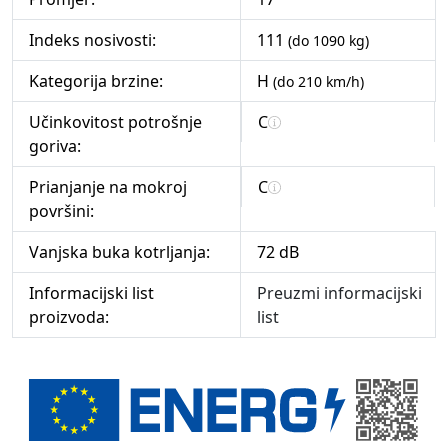
Indeks nosivosti:
111
(do 1090 kg)
Kategorija brzine:
H
(do 210 km/h)
Učinkovitost potrošnje
C
goriva:
Prianjanje na mokroj
C
površini:
Vanjska buka kotrljanja:
72 dB
Informacijski list
Preuzmi informacijski
proizvoda:
list