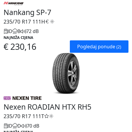
Nankang SP-7
235/70 R17
111H
D
B
72 dB
NAJNIŽA CIJENA
€ 230,16
Pogledaj ponude
(2)
Nexen ROADIAN HTX RH5
235/70 R17
111T
D
D
70 dB