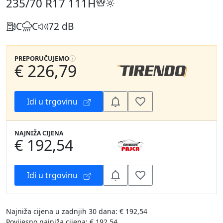
235/70 R17
111H
C
C
72 dB
PREPORUČUJEMO
€ 226,79
Idi u trgovinu
NAJNIŽA CIJENA
€ 192,54
Idi u trgovinu
Najniža cijena u zadnjih 30 dana: € 192,54
Povijesno najniža cijena: € 192,54