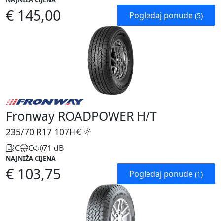
NAJNIŽA CIJENA
€ 145,00
Pogledaj ponude
(5)
Fronway ROADPOWER H/T
235/70 R17
107H
C
C
71 dB
NAJNIŽA CIJENA
€ 103,75
Pogledaj ponude
(1)