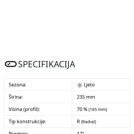
SPECIFIKACIJA
Sezona:
Ljeto
Širina:
235 mm
Visina (profil):
70 %
(165 mm)
Tip konstrukcije:
R
(Radial)
Promjer:
17"