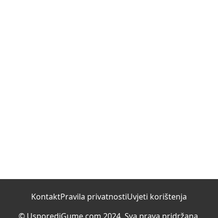
Kontakt
Pravila privatnosti
Uvjeti korištenja
© UsporediGume.com 2024. Sva prava pridržana.