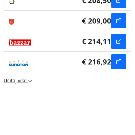
€ 208,50
€ 209,00
€ 214,11
€ 216,92
Učitaj više