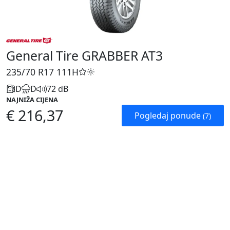
General Tire GRABBER AT3
235/70 R17
111H
D
D
72 dB
NAJNIŽA CIJENA
€ 216,37
Pogledaj ponude
(7)