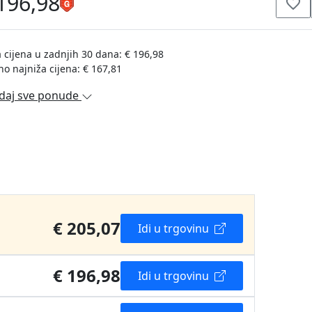
196,98
 cijena u zadnjih 30 dana: € 196,98
no najniža cijena: € 167,81
daj sve ponude
€ 205,07
Idi u trgovinu
€ 196,98
Idi u trgovinu