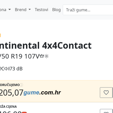
ona
Brend
Testovi
Blog
ntinental 4x4Contact
/50 R19
107V
C
73 dB
PORUČUJEMO
205,07
IŽA CIJENA