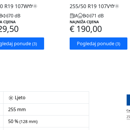
0 R19
107W
255/50 R19
107V
B
70 dB
A
B
71 dB
A CIJENA
NAJNIŽA CIJENA
29,50
€ 190,00
gledaj ponude
Pogledaj ponude
(3)
(3)
Ljeto
255 mm
50 %
(128 mm)