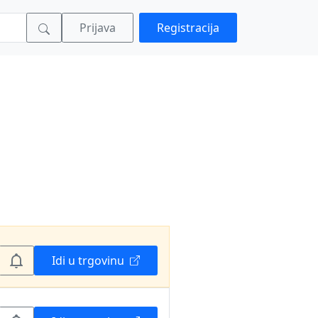
Prijava
Registracija
Idi u trgovinu