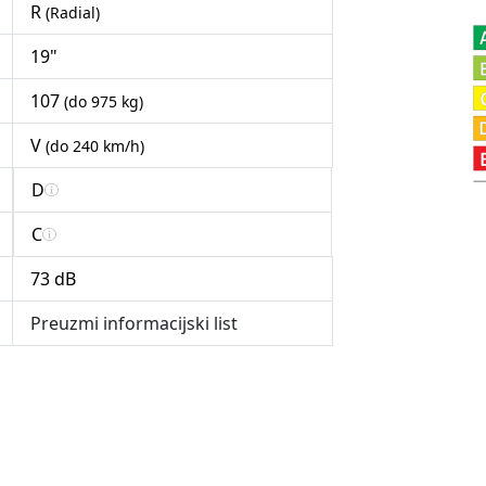
R
(Radial)
19"
107
(do 975 kg)
V
(do 240 km/h)
D
C
73 dB
Preuzmi informacijski list