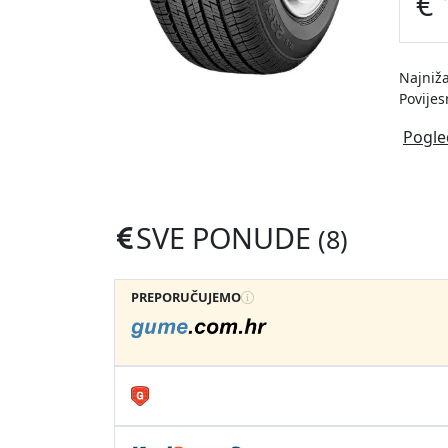
€ 
Najniža
Povijes
Pogle
SVE PONUDE
(8)
PREPORUČUJEMO