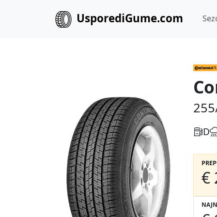
UsporediGume.com
Sez
Co
255
D
PRE
€ 
NAJN