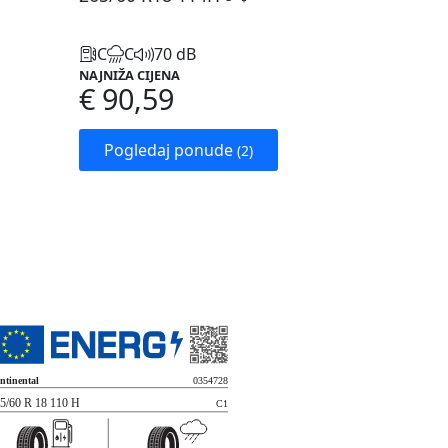
C
C
70 dB
NAJNIŽA CIJENA
€ 90,59
Pogledaj ponude
(2)