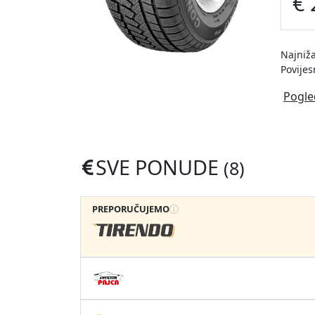
€ 
Najniža
Povijes
Pogle
SVE PONUDE
(8)
PREPORUČUJEMO