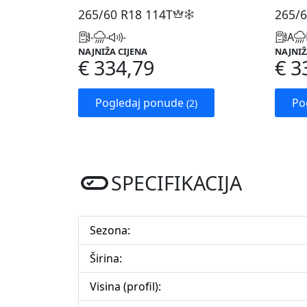
265/60 R18
114T
265/6
-
-
-
A
NAJNIŽA CIJENA
NAJNIŽ
€ 334,79
€ 3
Pogledaj ponude
Po
(2)
SPECIFIKACIJA
Sezona:
Širina:
Visina (profil):