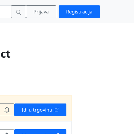
Prijava
Registracija
ct
Idi u trgovinu