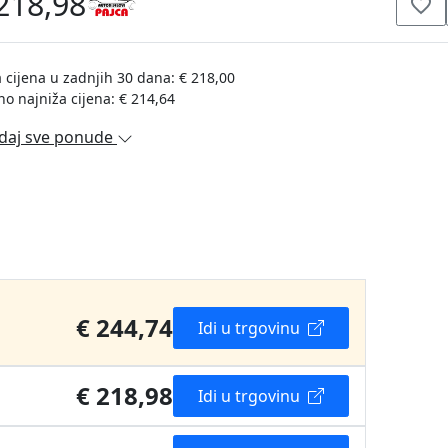
218,98
 cijena u zadnjih 30 dana: € 218,00
no najniža cijena: € 214,64
daj sve ponude
€ 244,74
Idi u trgovinu
€ 218,98
Idi u trgovinu