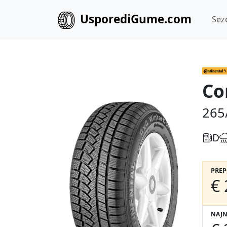
UsporediGume.com
Sez
Co
265
D
PRE
€ 
NAJN