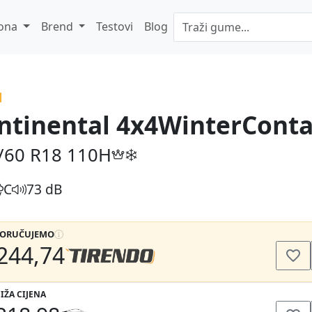
ona
Brend
Testovi
Blog
ntinental 4x4WinterConta
/60 R18
110H
C
73 dB
PORUČUJEMO
244,74
IŽA CIJENA