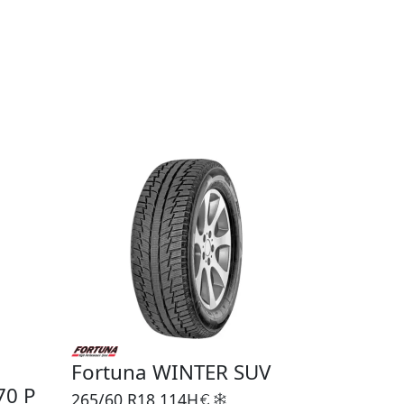
Fortuna WINTER SUV
70 P
265/60 R18
114H