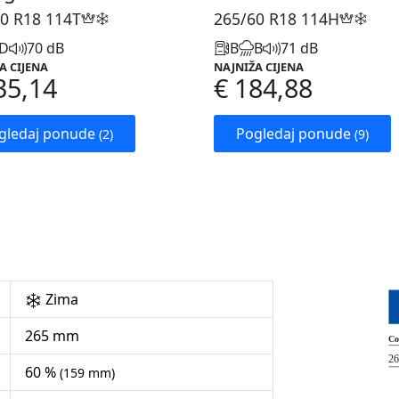
0 R18
114T
265/60 R18
114H
D
70 dB
B
B
71 dB
A CIJENA
NAJNIŽA CIJENA
35,14
€ 184,88
gledaj ponude
Pogledaj ponude
(2)
(9)
Zima
265 mm
60 %
(159 mm)