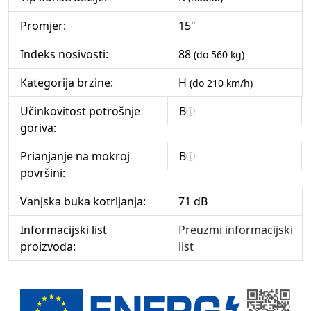
Promjer:
15"
Indeks nosivosti:
88
(do 560 kg)
Kategorija brzine:
H
(do 210 km/h)
Učinkovitost potrošnje
B
goriva:
Prianjanje na mokroj
B
površini:
Vanjska buka kotrljanja:
71 dB
Informacijski list
Preuzmi informacijski
proizvoda:
list