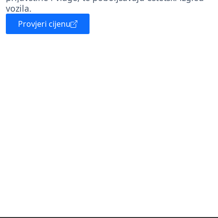
vozila.
Provjeri cijenu