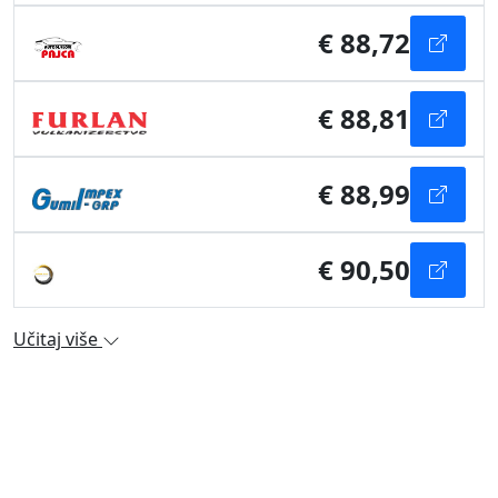
€ 88,72
€ 88,81
€ 88,99
€ 90,50
Učitaj više