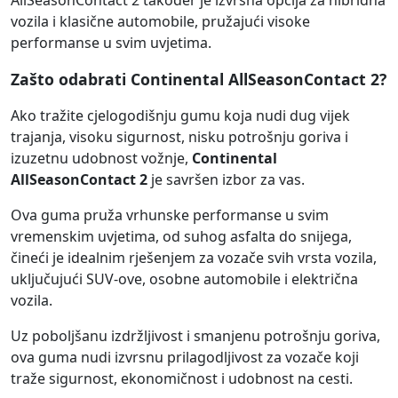
AllSeasonContact 2 također je izvrsna opcija za hibridna
vozila i klasične automobile, pružajući visoke
performanse u svim uvjetima.
Zašto odabrati Continental AllSeasonContact 2?
Ako tražite cjelogodišnju gumu koja nudi dug vijek
trajanja, visoku sigurnost, nisku potrošnju goriva i
izuzetnu udobnost vožnje,
Continental
AllSeasonContact 2
je savršen izbor za vas.
Ova guma pruža vrhunske performanse u svim
vremenskim uvjetima, od suhog asfalta do snijega,
čineći je idealnim rješenjem za vozače svih vrsta vozila,
uključujući SUV-ove, osobne automobile i električna
vozila.
Uz poboljšanu izdržljivost i smanjenu potrošnju goriva,
ova guma nudi izvrsnu prilagodljivost za vozače koji
traže sigurnost, ekonomičnost i udobnost na cesti.