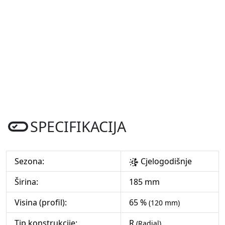
SPECIFIKACIJA
Sezona:
Cjelogodišnje
Širina:
185 mm
Visina (profil):
65 %
(120 mm)
Tip konstrukcije:
R
(Radial)