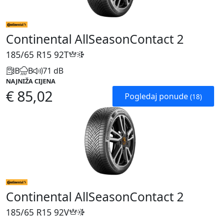
Continental AllSeasonContact 2
185/65 R15
92T
B
B
71 dB
NAJNIŽA CIJENA
€ 85,02
Pogledaj ponude
(18)
Continental AllSeasonContact 2
185/65 R15
92V