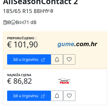
AllSeasonContact 2
185/65 R15
88H
B
B
71 dB
PREPORUČUJEMO
€ 101,90
Idi u trgovinu
NAJNIŽA CIJENA
€ 86,82
Idi u trgovinu