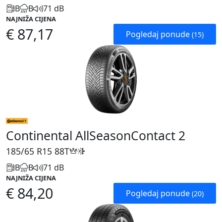
B
B
71 dB
NAJNIŽA CIJENA
€ 87,17
Pogledaj ponude
(15)
Continental AllSeasonContact 2
185/65 R15
88T
B
B
71 dB
NAJNIŽA CIJENA
€ 84,20
Pogledaj ponude
(20)