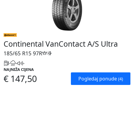
Continental VanContact A/S Ultra
185/65 R15
97R
-
-
-
NAJNIŽA CIJENA
€ 147,50
Pogledaj ponude
(4)