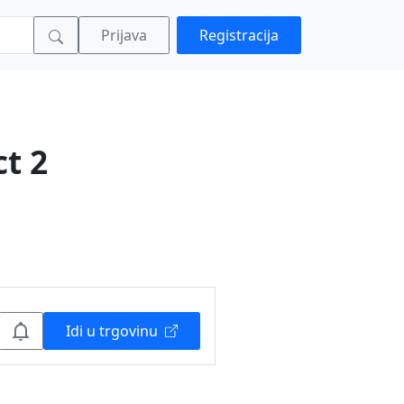
Prijava
Registracija
t 2
Idi u trgovinu