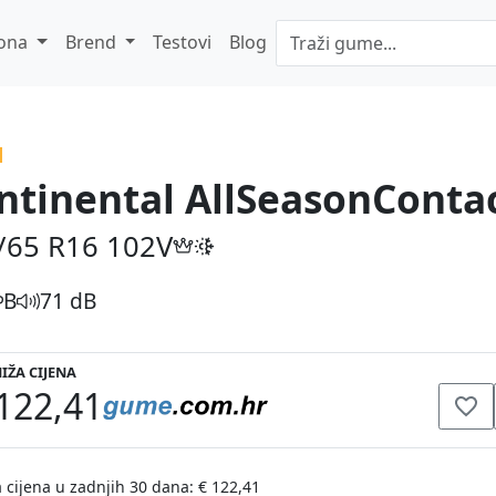
ona
Brend
Testovi
Blog
ntinental AllSeasonContac
/65 R16
102V
B
71 dB
IŽA CIJENA
122,41
 cijena u zadnjih 30 dana: € 122,41