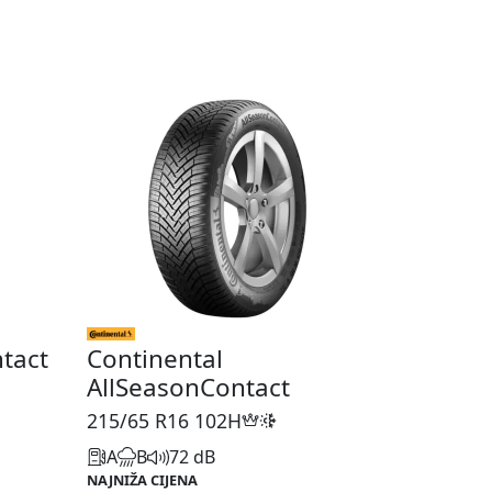
tact
Continental
AllSeasonContact
215/65 R16
102H
A
B
72 dB
NAJNIŽA CIJENA