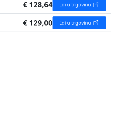
€ 128,64
Idi u trgovinu
€ 129,00
Idi u trgovinu