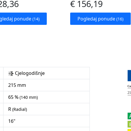
28,36
€ 156,19
gledaj ponude
Pogledaj ponude
(14)
(16)
Cjelogodišnje
215 mm
65 %
(140 mm)
R
(Radial)
16"