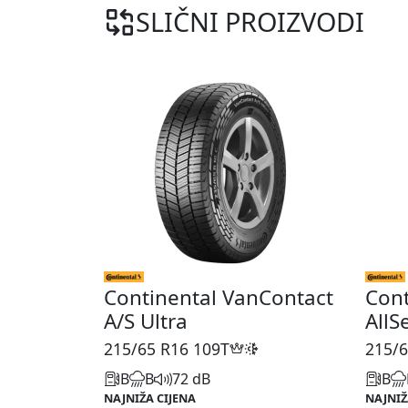
SLIČNI PROIZVODI
Continental VanContact
Cont
A/S Ultra
AllS
215/65 R16
109T
215/6
B
B
72 dB
B
NAJNIŽA CIJENA
NAJNIŽ