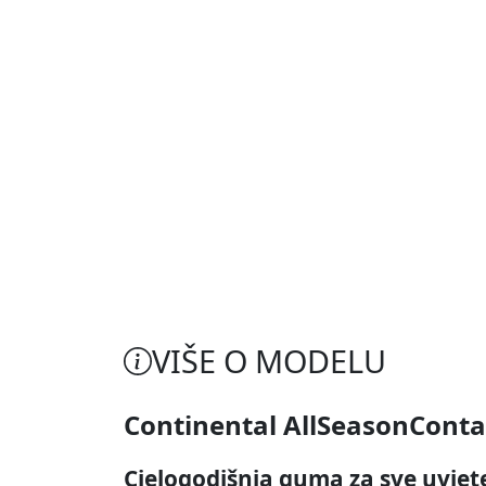
VIŠE O MODELU
Continental AllSeasonConta
Cjelogodišnja guma za sve uvjet