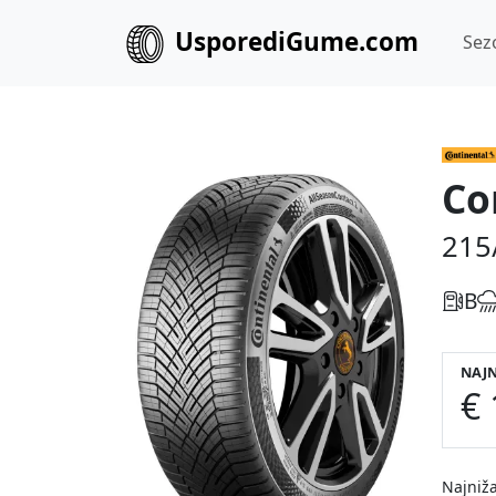
UsporediGume.com
Sez
Co
215
B
NAJN
€ 
Najniža