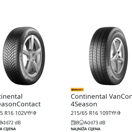
inental
Continental VanCon
easonContact
4Season
5 R16
102V
215/65 R16
109T
B
72 dB
B
A
73 dB
A CIJENA
NAJNIŽA CIJENA