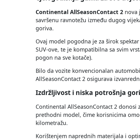
Continental AllSeasonContact 2
nova j
savršenu ravnotežu između dugog vijeka 
goriva.
Ovaj model pogodna je za širok spektar 
SUV-ove, te je kompatibilna sa svim vrst
pogon na sve kotače).
Bilo da vozite konvencionalan automobil,
AllSeasonContact 2 osigurava izvanredn
Izdržljivost i niska potrošnja gor
Continental AllSeasonContact 2 donosi 
prethodni model, čime korisnicima omogu
kilometražu.
Korištenjem naprednih materijala i opti