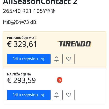
AllSeasonContact 2
265/40 R21
105Y
B
B
73 dB
PREPORUČUJEMO
€ 329,61
Idi u trgovinu
NAJNIŽA CIJENA
€ 293,59
Idi u trgovinu