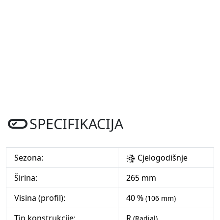
SPECIFIKACIJA
Sezona:
Cjelogodišnje
Širina:
265 mm
Visina (profil):
40 %
(106 mm)
Tip konstrukcije:
R
(Radial)