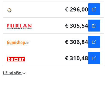
€ 296,00
€ 305,54
€ 306,84
€ 310,48
Učitaj više