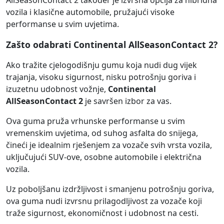
AllSeasonContact 2 također je izvrsna opcija za hibridna
vozila i klasične automobile, pružajući visoke
performanse u svim uvjetima.
Zašto odabrati Continental AllSeasonContact 2?
Ako tražite cjelogodišnju gumu koja nudi dug vijek
trajanja, visoku sigurnost, nisku potrošnju goriva i
izuzetnu udobnost vožnje,
Continental
AllSeasonContact 2
je savršen izbor za vas.
Ova guma pruža vrhunske performanse u svim
vremenskim uvjetima, od suhog asfalta do snijega,
čineći je idealnim rješenjem za vozače svih vrsta vozila,
uključujući SUV-ove, osobne automobile i električna
vozila.
Uz poboljšanu izdržljivost i smanjenu potrošnju goriva,
ova guma nudi izvrsnu prilagodljivost za vozače koji
traže sigurnost, ekonomičnost i udobnost na cesti.