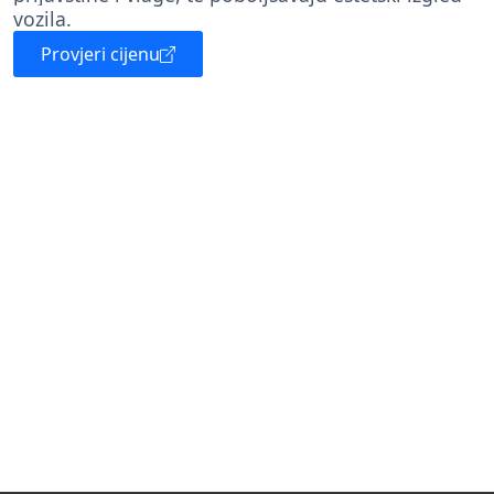
vozila.
Provjeri cijenu