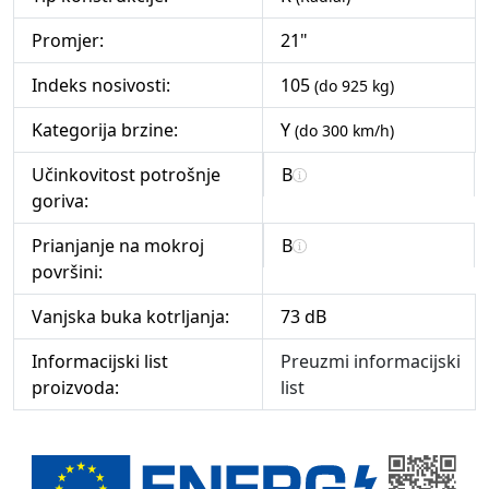
Promjer:
21"
Indeks nosivosti:
105
(do 925 kg)
Kategorija brzine:
Y
(do 300 km/h)
Učinkovitost potrošnje
B
goriva:
Prianjanje na mokroj
B
površini:
Vanjska buka kotrljanja:
73 dB
Informacijski list
Preuzmi informacijski
proizvoda:
list