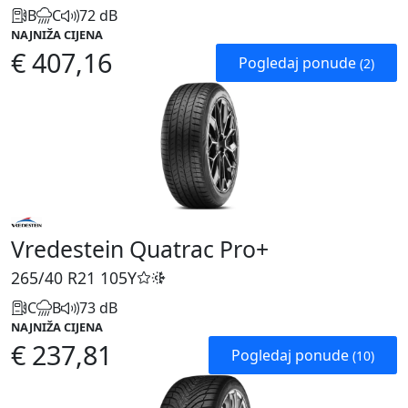
B
C
72 dB
NAJNIŽA CIJENA
€ 407,16
Pogledaj ponude
(2)
Vredestein Quatrac Pro+
265/40 R21
105Y
C
B
73 dB
NAJNIŽA CIJENA
€ 237,81
Pogledaj ponude
(10)