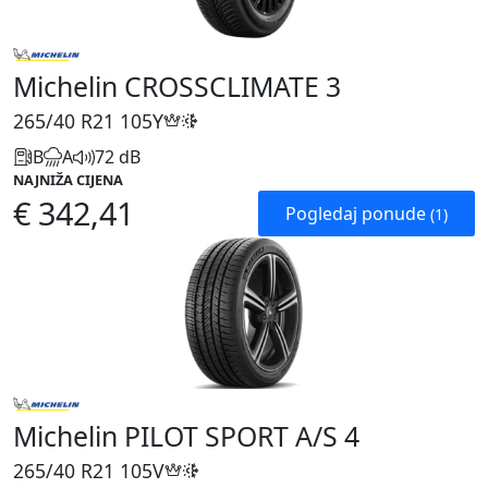
Michelin CROSSCLIMATE 3
265/40 R21
105Y
B
A
72 dB
NAJNIŽA CIJENA
€ 342,41
Pogledaj ponude
(1)
Michelin PILOT SPORT A/S 4
265/40 R21
105V