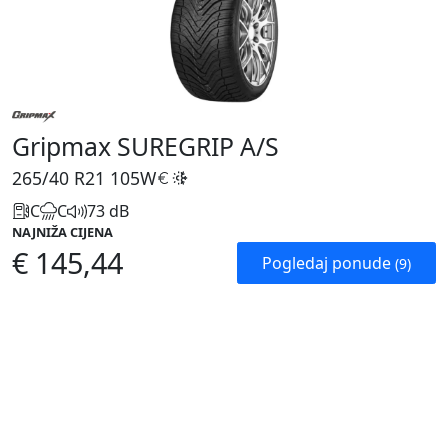
Gripmax SUREGRIP A/S
265/40 R21
105W
C
C
73 dB
NAJNIŽA CIJENA
€ 145,44
Pogledaj ponude
(9)