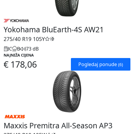
Yokohama BluEarth-4S AW21
275/40 R19
105Y
C
B
73 dB
NAJNIŽA CIJENA
€ 178,06
Pogledaj ponude
(6)
Maxxis Premitra All-Season AP3