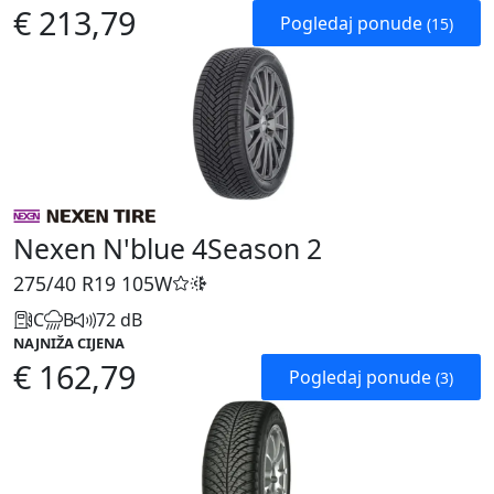
€ 213,79
Pogledaj ponude
(15)
Nexen N'blue 4Season 2
275/40 R19
105W
C
B
72 dB
NAJNIŽA CIJENA
€ 162,79
Pogledaj ponude
(3)