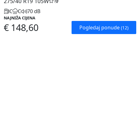
275/40 R19
105W
C
C
70 dB
NAJNIŽA CIJENA
€ 148,60
Pogledaj ponude
(12)