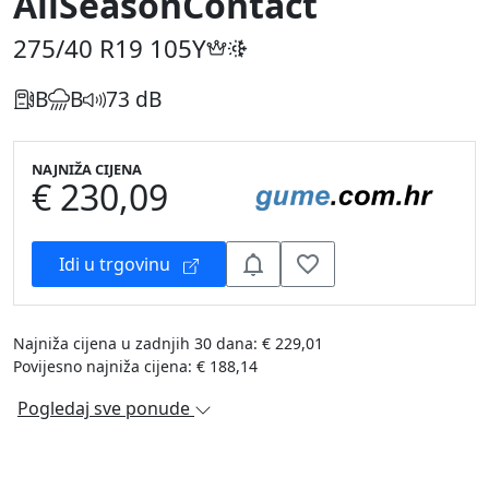
AllSeasonContact
275/40 R19
105Y
B
B
73 dB
NAJNIŽA CIJENA
€ 230,09
Idi u trgovinu
Najniža cijena u zadnjih 30 dana: € 229,01
Povijesno najniža cijena: € 188,14
Pogledaj sve ponude