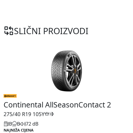
SLIČNI PROIZVODI
Continental AllSeasonContact 2
275/40 R19
105Y
B
B
72 dB
NAJNIŽA CIJENA