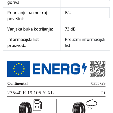
goriva:
Prianjanje na mokroj
B
površini:
Vanjska buka kotrljanja:
73 dB
Informacijski list
Preuzmi informacijski
proizvoda:
list