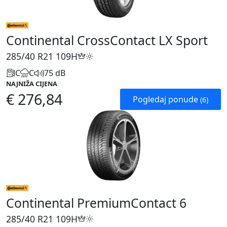
Continental CrossContact LX Sport
285/40 R21
109H
C
C
75 dB
NAJNIŽA CIJENA
€ 276,84
Pogledaj ponude
(6)
Continental PremiumContact 6
285/40 R21
109H