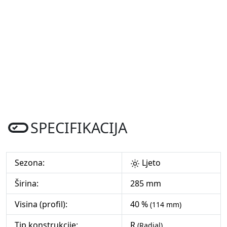
SPECIFIKACIJA
Sezona:
Ljeto
Širina:
285 mm
Visina (profil):
40 %
(114 mm)
Tip konstrukcije:
R
(Radial)