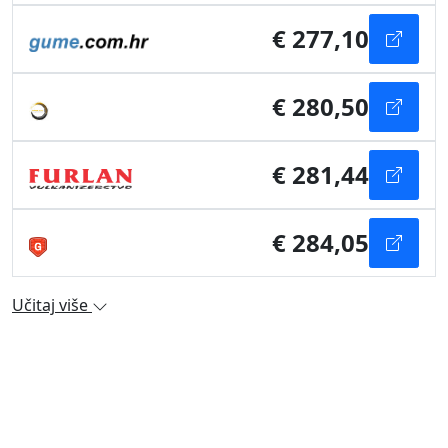
€ 277,10
€ 280,50
€ 281,44
€ 284,05
Učitaj više