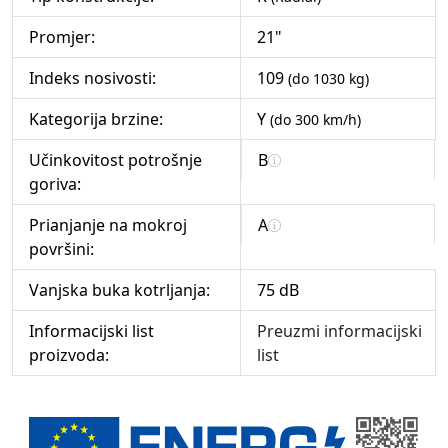
Promjer:
21"
Indeks nosivosti:
109
(do 1030 kg)
Kategorija brzine:
Y
(do 300 km/h)
Učinkovitost potrošnje
B
goriva:
Prianjanje na mokroj
A
površini:
Vanjska buka kotrljanja:
75 dB
Informacijski list
Preuzmi informacijski
proizvoda:
list