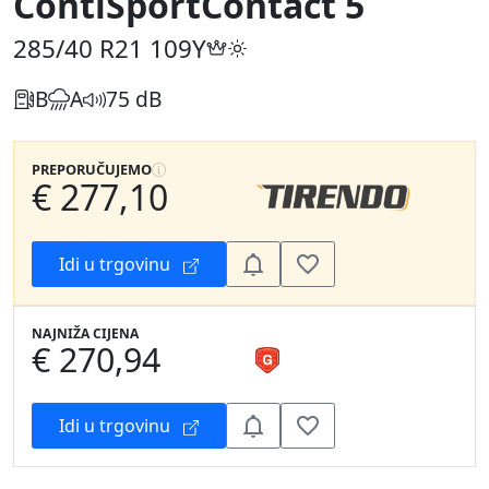
ContiSportContact 5
285/40 R21
109Y
B
A
75 dB
PREPORUČUJEMO
€ 277,10
Idi u trgovinu
NAJNIŽA CIJENA
€ 270,94
Idi u trgovinu