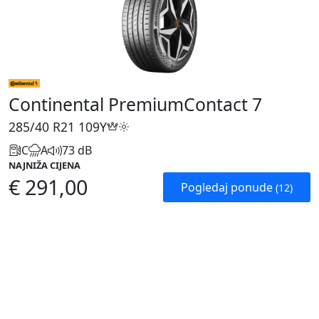
Continental PremiumContact 7
285/40 R21
109Y
C
A
73 dB
NAJNIŽA CIJENA
€ 291,00
Pogledaj ponude
(12)