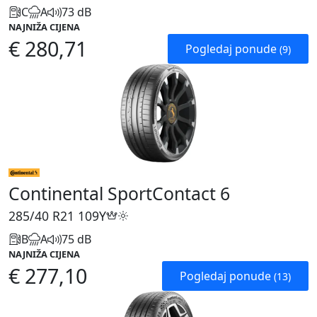
C
A
73 dB
NAJNIŽA CIJENA
€ 280,71
Pogledaj ponude
(9)
Continental SportContact 6
285/40 R21
109Y
B
A
75 dB
NAJNIŽA CIJENA
€ 277,10
Pogledaj ponude
(13)