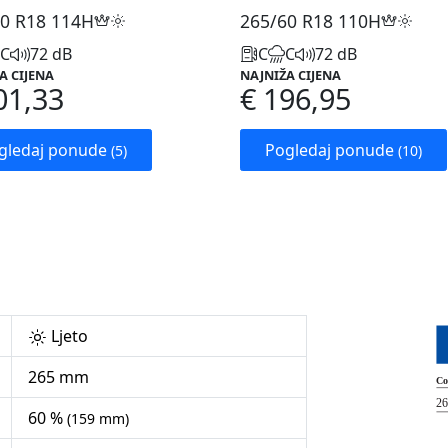
0 R18
114H
265/60 R18
110H
C
72 dB
C
C
72 dB
A CIJENA
NAJNIŽA CIJENA
01,33
€ 196,95
gledaj ponude
Pogledaj ponude
(5)
(10)
Ljeto
265 mm
60 %
(159 mm)