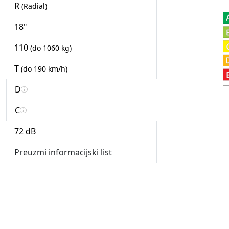
R
(Radial)
18"
110
(do 1060 kg)
T
(do 190 km/h)
D
C
72 dB
Preuzmi informacijski list