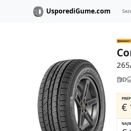
UsporediGume.com
Sez
Co
265
D
PRE
€ 
NAJN