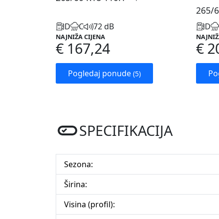
265/6
D
C
72 dB
D
NAJNIŽA CIJENA
NAJNIŽ
€ 167,24
€ 2
Pogledaj ponude
Po
(5)
SPECIFIKACIJA
Sezona:
Širina:
Visina (profil):