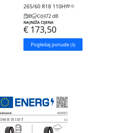
265/60 R18
110H
B
C
72 dB
NAJNIŽA CIJENA
€ 173,50
Pogledaj ponude
(3)