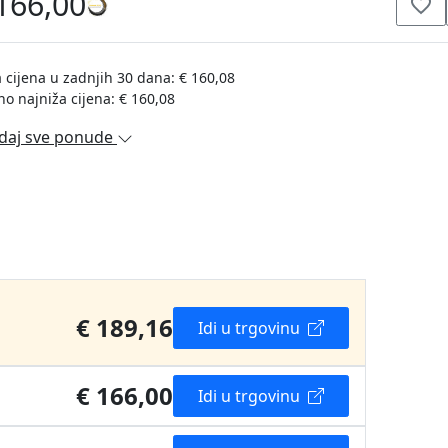
166,00
 cijena u zadnjih 30 dana: € 160,08
no najniža cijena: € 160,08
daj sve ponude
€ 189,16
Idi u trgovinu
€ 166,00
Idi u trgovinu