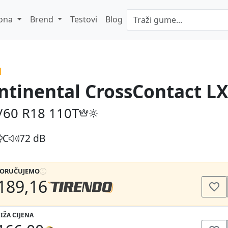
ona
Brend
Testovi
Blog
ntinental CrossContact LX
/60 R18
110T
C
72 dB
PORUČUJEMO
189,16
IŽA CIJENA