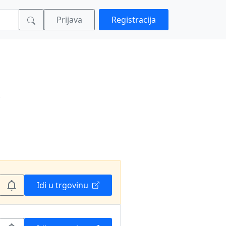
Prijava
Registracija
Idi u trgovinu