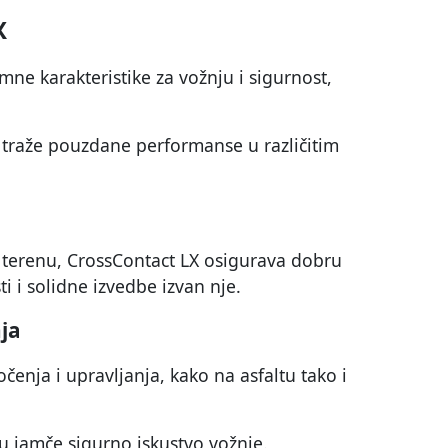
X
mne karakteristike za vožnju i sigurnost,
 traže pouzdane performanse u različitim
 terenu, CrossContact LX osigurava dobru
 i solidne izvedbe izvan nje.
ja
nja i upravljanja, kako na asfaltu tako i
cu jamče sigurno iskustvo vožnje.