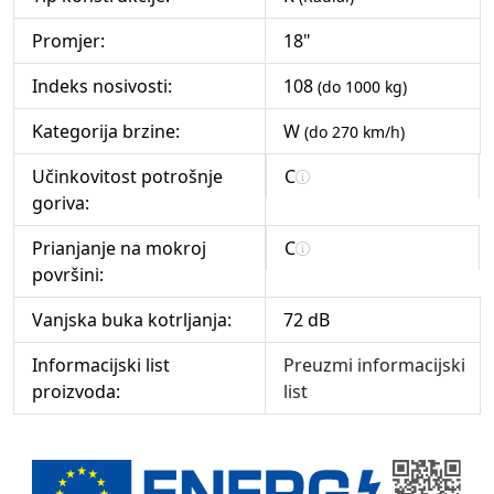
Promjer:
18"
Indeks nosivosti:
108
(do 1000 kg)
Kategorija brzine:
W
(do 270 km/h)
Učinkovitost potrošnje
C
goriva:
Prianjanje na mokroj
C
površini:
Vanjska buka kotrljanja:
72 dB
Informacijski list
Preuzmi informacijski
proizvoda:
list