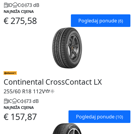
D
C
73 dB
NAJNIŽA CIJENA
€ 275,58
Pogledaj ponude
(6)
Continental CrossContact LX
255/60 R18
112V
C
C
73 dB
NAJNIŽA CIJENA
€ 157,87
Pogledaj ponude
(10)