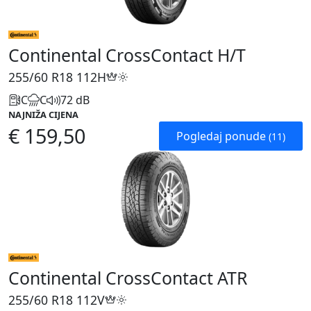
Continental CrossContact H/T
255/60 R18
112H
C
C
72 dB
NAJNIŽA CIJENA
€ 159,50
Pogledaj ponude
(11)
Continental CrossContact ATR
255/60 R18
112V