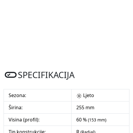
SPECIFIKACIJA
Sezona:
Ljeto
Širina:
255 mm
Visina (profil):
60 %
(153 mm)
Tip konstrukcije:
R
(Radial)