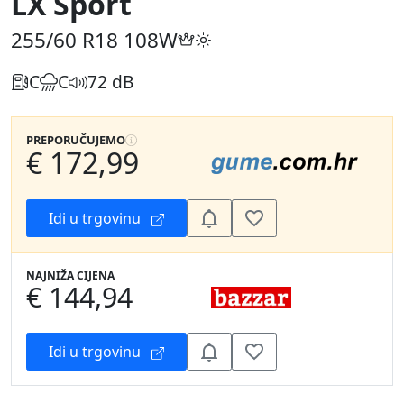
LX Sport
255/60 R18
108W
C
C
72 dB
PREPORUČUJEMO
€ 172,99
Idi u trgovinu
NAJNIŽA CIJENA
€ 144,94
Idi u trgovinu