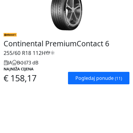
Continental PremiumContact 6
255/60 R18
112H
A
B
73 dB
NAJNIŽA CIJENA
€ 158,17
Pogledaj ponude
(11)