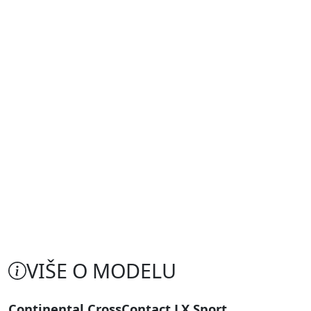
VIŠE O MODELU
Continental CrossContact LX Sport