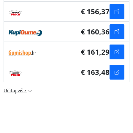
€ 156,37
€ 160,36
€ 161,29
€ 163,48
Učitaj više