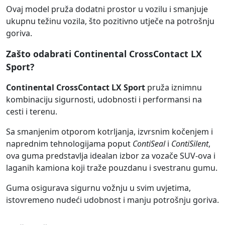
Ovaj model pruža dodatni prostor u vozilu i smanjuje
ukupnu težinu vozila, što pozitivno utječe na potrošnju
goriva.
Zašto odabrati Continental CrossContact LX
Sport?
Continental CrossContact LX Sport
pruža iznimnu
kombinaciju sigurnosti, udobnosti i performansi na
cesti i terenu.
Sa smanjenim otporom kotrljanja, izvrsnim kočenjem i
naprednim tehnologijama poput
ContiSeal
i
ContiSilent
,
ova guma predstavlja idealan izbor za vozače SUV-ova i
laganih kamiona koji traže pouzdanu i svestranu gumu.
Guma osigurava sigurnu vožnju u svim uvjetima,
istovremeno nudeći udobnost i manju potrošnju goriva.