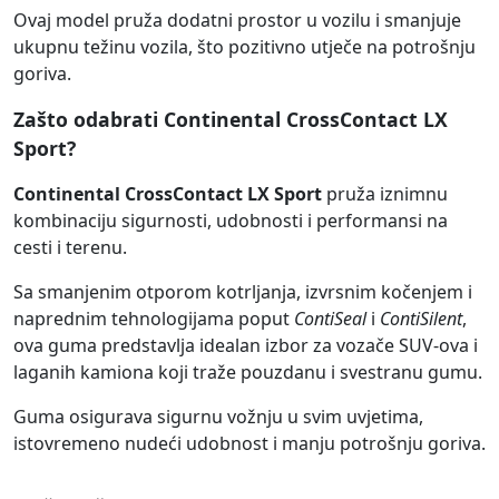
Ovaj model pruža dodatni prostor u vozilu i smanjuje
ukupnu težinu vozila, što pozitivno utječe na potrošnju
goriva.
Zašto odabrati Continental CrossContact LX
Sport?
Continental CrossContact LX Sport
pruža iznimnu
kombinaciju sigurnosti, udobnosti i performansi na
cesti i terenu.
Sa smanjenim otporom kotrljanja, izvrsnim kočenjem i
naprednim tehnologijama poput
ContiSeal
i
ContiSilent
,
ova guma predstavlja idealan izbor za vozače SUV-ova i
laganih kamiona koji traže pouzdanu i svestranu gumu.
Guma osigurava sigurnu vožnju u svim uvjetima,
istovremeno nudeći udobnost i manju potrošnju goriva.