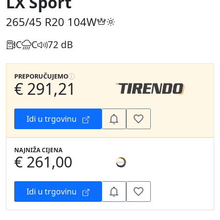
LX Sport
265/45 R20
104W
C
C
72 dB
PREPORUČUJEMO
€ 291,21
Idi u trgovinu
NAJNIŽA CIJENA
€ 261,00
Idi u trgovinu