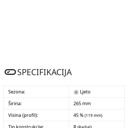
SPECIFIKACIJA
Sezona:
Ljeto
Širina:
265 mm
Visina (profil):
45 %
(119 mm)
Tip konstrukcije:
R
(Radial)