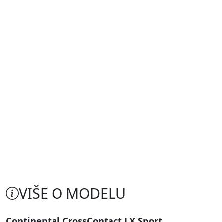
VIŠE O MODELU
Continental CrossContact LX Sport