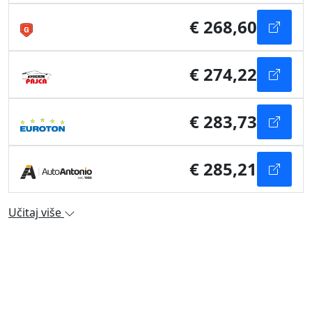
€ 268,60
€ 274,22
€ 283,73
€ 285,21
Učitaj više