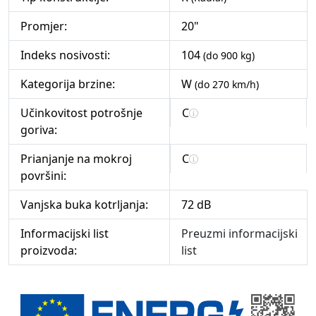
Promjer:
20"
Indeks nosivosti:
104
(do 900 kg)
Kategorija brzine:
W
(do 270 km/h)
Učinkovitost potrošnje
C
goriva:
Prianjanje na mokroj
C
površini:
Vanjska buka kotrljanja:
72 dB
Informacijski list
Preuzmi informacijski
proizvoda:
list