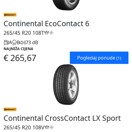
Continental EcoContact 6
265/45 R20
108T
A
B
73 dB
NAJNIŽA CIJENA
€ 265,67
Pogledaj ponude
(1)
Continental CrossContact LX Sport
265/45 R20
108V