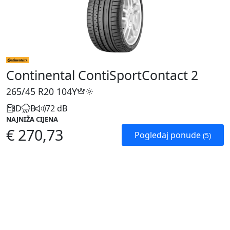
Continental ContiSportContact 2
265/45 R20
104Y
D
B
72 dB
NAJNIŽA CIJENA
€ 270,73
Pogledaj ponude
(5)