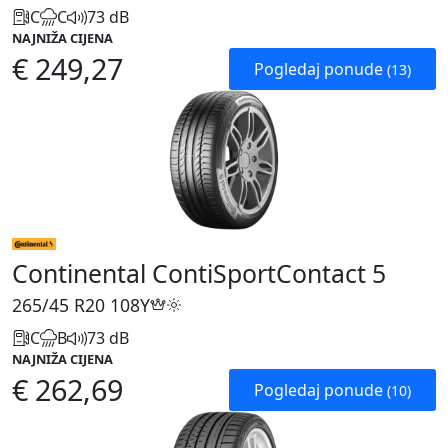
C
C
73 dB
NAJNIŽA CIJENA
€ 249,27
Pogledaj ponude
(13)
Continental ContiSportContact 5
265/45 R20
108Y
C
B
73 dB
NAJNIŽA CIJENA
€ 262,69
Pogledaj ponude
(10)