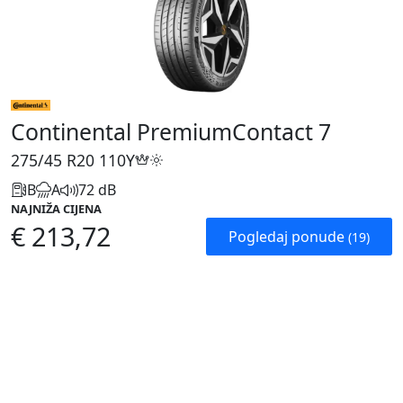
Continental PremiumContact 7
275/45 R20
110Y
B
A
72 dB
NAJNIŽA CIJENA
€ 213,72
Pogledaj ponude
(19)