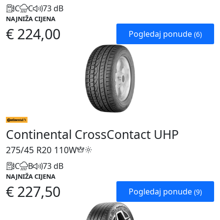
C
C
73 dB
NAJNIŽA CIJENA
€ 224,00
Pogledaj ponude
(6)
Continental CrossContact UHP
275/45 R20
110W
C
B
73 dB
NAJNIŽA CIJENA
€ 227,50
Pogledaj ponude
(9)