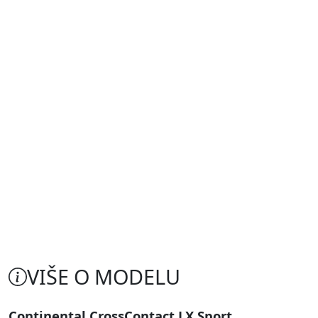
VIŠE O MODELU
Continental CrossContact LX Sport