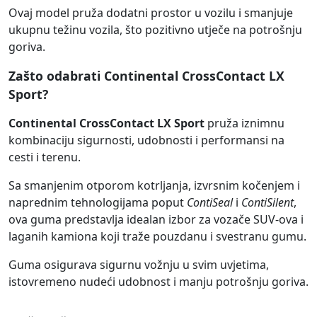
Ovaj model pruža dodatni prostor u vozilu i smanjuje
ukupnu težinu vozila, što pozitivno utječe na potrošnju
goriva.
Zašto odabrati Continental CrossContact LX
Sport?
Continental CrossContact LX Sport
pruža iznimnu
kombinaciju sigurnosti, udobnosti i performansi na
cesti i terenu.
Sa smanjenim otporom kotrljanja, izvrsnim kočenjem i
naprednim tehnologijama poput
ContiSeal
i
ContiSilent
,
ova guma predstavlja idealan izbor za vozače SUV-ova i
laganih kamiona koji traže pouzdanu i svestranu gumu.
Guma osigurava sigurnu vožnju u svim uvjetima,
istovremeno nudeći udobnost i manju potrošnju goriva.