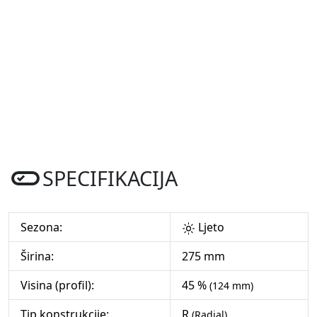
SPECIFIKACIJA
Sezona:
Ljeto
Širina:
275 mm
Visina (profil):
45 %
(124 mm)
Tip konstrukcije:
R
(Radial)