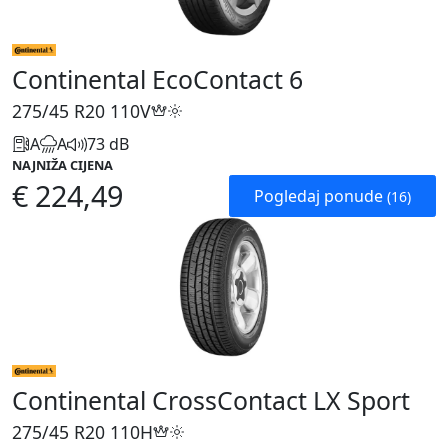
Continental EcoContact 6
275/45 R20
110V
A
A
73 dB
NAJNIŽA CIJENA
€ 224,49
Pogledaj ponude
(16)
Continental CrossContact LX Sport
275/45 R20
110H