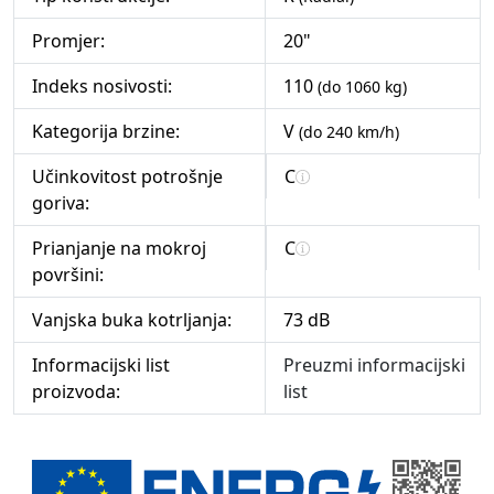
Promjer:
20"
Indeks nosivosti:
110
(do 1060 kg)
Kategorija brzine:
V
(do 240 km/h)
Učinkovitost potrošnje
C
goriva:
Prianjanje na mokroj
C
površini:
Vanjska buka kotrljanja:
73 dB
Informacijski list
Preuzmi informacijski
proizvoda:
list