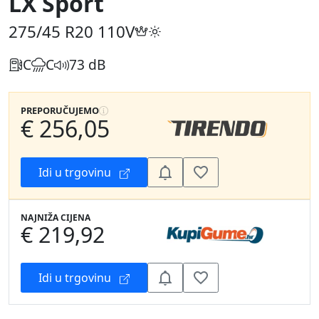
LX Sport
275/45 R20
110V
C
C
73 dB
PREPORUČUJEMO
€ 256,05
Idi u trgovinu
NAJNIŽA CIJENA
€ 219,92
Idi u trgovinu