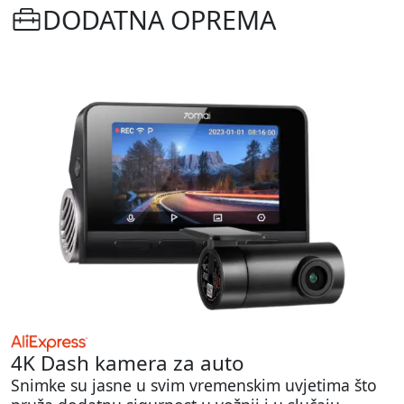
DODATNA OPREMA
4K Dash kamera za auto
Snimke su jasne u svim vremenskim uvjetima što