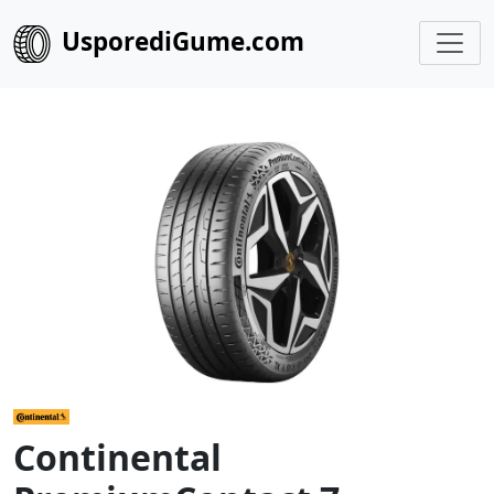
UsporediGume.com
Continental