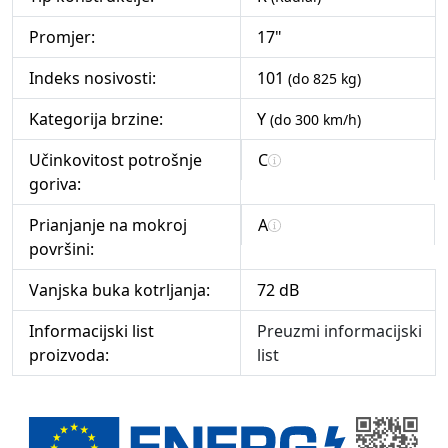
Promjer:
17"
Indeks nosivosti:
101
(do 825 kg)
Kategorija brzine:
Y
(do 300 km/h)
Učinkovitost potrošnje
C
goriva:
Prianjanje na mokroj
A
površini:
Vanjska buka kotrljanja:
72 dB
Informacijski list
Preuzmi informacijski
proizvoda:
list