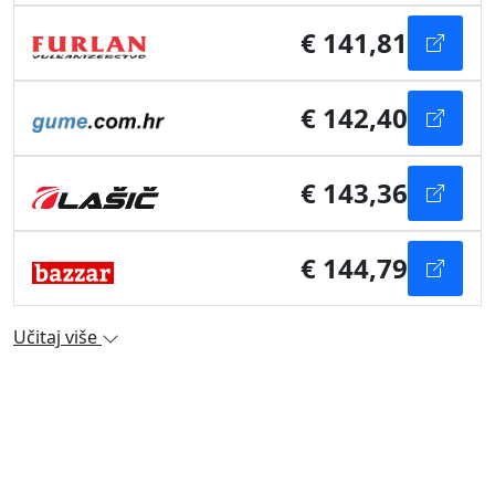
€ 141,81
€ 142,40
€ 143,36
€ 144,79
Učitaj više