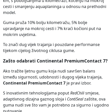
km, s poboljšanjima u kilometraži, kočenju na mokroj
cesti i smanjenju aquaplaninga u odnosu na prethodni
model.
Guma pruža 10% bolju kilometražu, 5% bolje
upravljanje na mokroj cesti i 7% kraći kočioni put na
mokrim uvjetima.
To znači dug vijek trajanja i pouzdane performanse
tijekom cijelog životnog ciklusa gume.
Zašto odabrati Continental PremiumContact 7?
Ako tražite ljetnu gumu koja nudi savršen balans
između sigurnosti, udobnosti i dugog vijeka trajanja,
Continental PremiumContact 7
je pravi izbor.
S inovativnim tehnologijama poput
RedChili
smjese,
adaptivnog dizajna gaznog sloja i
ContiSeal
zaštite, ova
guma nudi sve što vam je potrebno za sigurno i ugodno
putovanje.