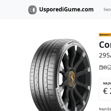
UsporediGume.com
Sez
Co
295
B
NAJN
€ 
Najniža