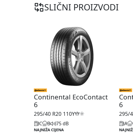
SLIČNI PROIZVODI
Continental EcoContact
Cont
6
6
295/40 R20
110Y
295/4
C
B
75 dB
A
NAJNIŽA CIJENA
NAJNIŽ