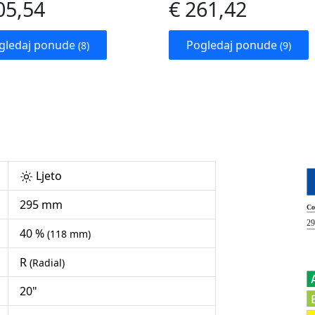
05,54
€ 261,42
gledaj ponude
Pogledaj ponude
(8)
(9)
Ljeto
295 mm
40 %
(118 mm)
R
(Radial)
20"