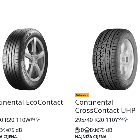
inental EcoContact
Continental
CrossContact UHP
0 R20
110W
295/40 R20
110Y
B
75 dB
D
B
75 dB
A CIJENA
NAJNIŽA CIJENA