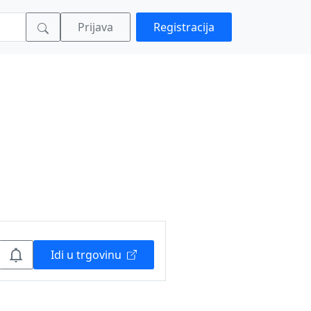
Prijava
Registracija
Idi u trgovinu