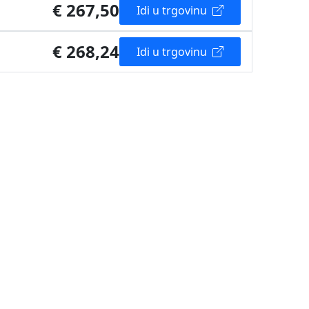
€ 267,50
Idi u trgovinu
€ 268,24
Idi u trgovinu