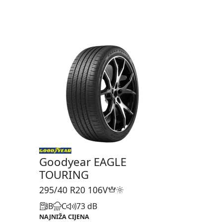
Goodyear EAGLE
TOURING
295/40 R20
106V
B
C
73 dB
NAJNIŽA CIJENA