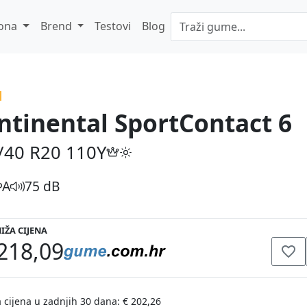
ona
Brend
Testovi
Blog
ntinental SportContact 6
/40 R20
110Y
A
75 dB
IŽA CIJENA
218,09
 cijena u zadnjih 30 dana: € 202,26