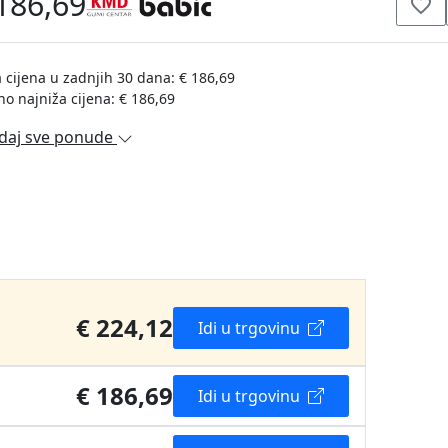
186,69
 cijena u zadnjih 30 dana: € 186,69
no najniža cijena: € 186,69
daj sve ponude
€ 224,12
Idi u trgovinu
€ 186,69
Idi u trgovinu