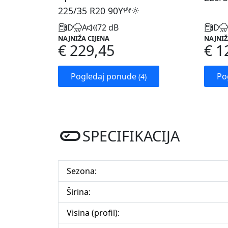
225/35 R20
90Y
D
A
72 dB
D
NAJNIŽA CIJENA
NAJNIŽ
€ 229,45
€ 1
Pogledaj ponude
Po
(4)
SPECIFIKACIJA
Sezona:
Širina:
Visina (profil):