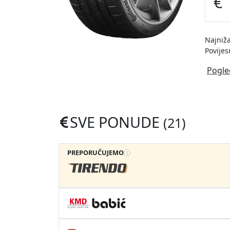
€ 
Najniža
Povijes
Pogle
SVE PONUDE
(21)
PREPORUČUJEMO