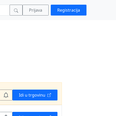
Prijava
Registracija
Idi u trgovinu