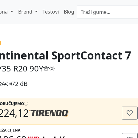
ona
Brend
Testovi
Blog
ntinental SportContact 7
/35 R20
90Y
A
72 dB
PORUČUJEMO
224,12
IŽA CIJENA