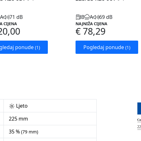
A
71 dB
B
A
69 dB
A CIJENA
NAJNIŽA CIJENA
20,00
€ 78,29
gledaj ponude
Pogledaj ponude
(1)
(1)
Ljeto
225 mm
35 %
(79 mm)