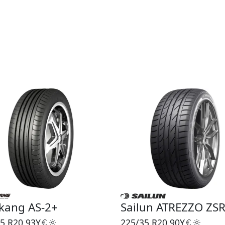
kang AS-2+
Sailun ATREZZO ZS
5 R20
93Y
225/35 R20
90Y