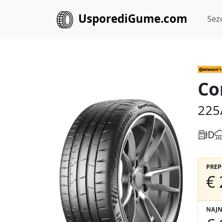
UsporediGume.com
Sez
Co
225
D
PRE
€ 
NAJN