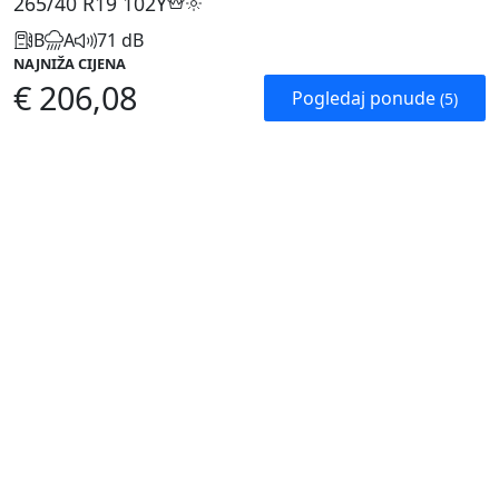
265/40 R19
102Y
B
A
71 dB
NAJNIŽA CIJENA
€ 206,08
Pogledaj ponude
(5)