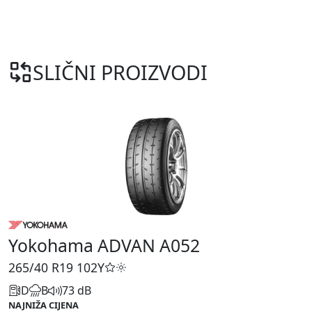
SLIČNI PROIZVODI
Yokohama ADVAN A052
265/40 R19
102Y
D
B
73 dB
NAJNIŽA CIJENA