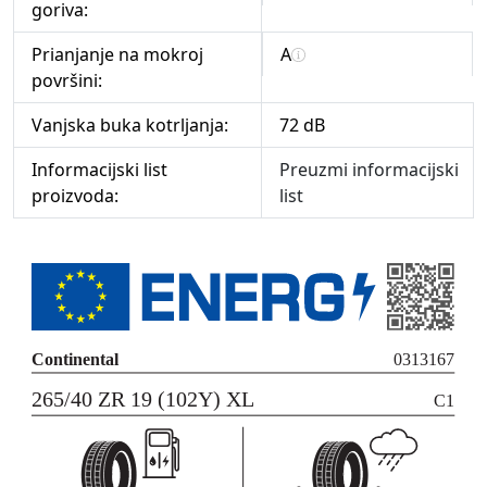
goriva:
Prianjanje na mokroj
A
površini:
Vanjska buka kotrljanja:
72 dB
Informacijski list
Preuzmi informacijski
proizvoda:
list