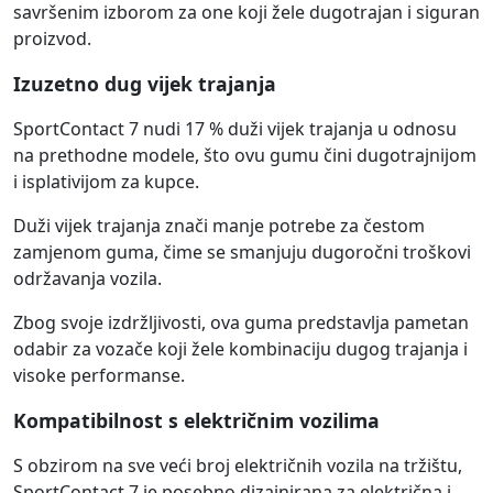
savršenim izborom za one koji žele dugotrajan i siguran
proizvod.
Izuzetno dug vijek trajanja
SportContact 7 nudi 17 % duži vijek trajanja u odnosu
na prethodne modele, što ovu gumu čini dugotrajnijom
i isplativijom za kupce.
Duži vijek trajanja znači manje potrebe za čestom
zamjenom guma, čime se smanjuju dugoročni troškovi
održavanja vozila.
Zbog svoje izdržljivosti, ova guma predstavlja pametan
odabir za vozače koji žele kombinaciju dugog trajanja i
visoke performanse.
Kompatibilnost s električnim vozilima
S obzirom na sve veći broj električnih vozila na tržištu,
SportContact 7 je posebno dizajnirana za električna i