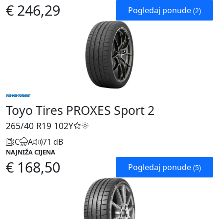
€ 246,29
Pogledaj ponude
(2)
Toyo Tires PROXES Sport 2
265/40 R19
102Y
C
A
71 dB
NAJNIŽA CIJENA
€ 168,50
Pogledaj ponude
(5)