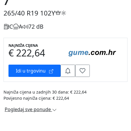
7
265/40 R19
102Y
C
A
72 dB
NAJNIŽA CIJENA
€ 222,64
Idi u trgovinu
Najniža cijena u zadnjih 30 dana: € 222,64
Povijesno najniža cijena: € 222,64
Pogledaj sve ponude