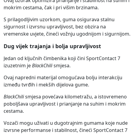
Ovaj uzorak optimizira prianjanje i stabilnost na suhim i
mokrim cestama, čak i pri višim brzinama.
S prilagodljivim uzorkom, guma osigurava stalnu
sigurnost i izvrsnu upravljivost, bez obzira na
vremenske uvjete, čineći vožnju ugodnijom i sigurnijom.
Dug vijek trajanja i bolja upravljivost
Jedan od ključnih čimbenika koji čini SportContact 7
izuzetnim je
BlackChili
smjesa.
Ovaj napredni materijal omogućava bolju interakciju
između tvrđih i mekših dijelova gume.
BlackChili
smjesa povećava kilometražu, a istovremeno
poboljšava upravljivost i prianjanje na suhim i mokrim
cestama.
Vozači mogu uživati u dugotrajnim gumama koje nude
izvrsne performanse i stabilnost, čineći SportContact 7