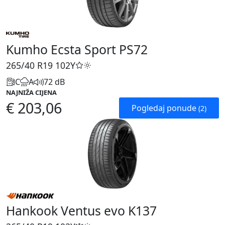
Kumho Ecsta Sport PS72
265/40 R19
102Y
C
A
72 dB
NAJNIŽA CIJENA
€ 203,06
Pogledaj ponude
(2)
Hankook Ventus evo K137