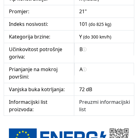
Promjer:
21"
Indeks nosivosti:
101
(do 825 kg)
Kategorija brzine:
Y
(do 300 km/h)
Učinkovitost potrošnje
B
goriva:
Prianjanje na mokroj
A
površini:
Vanjska buka kotrljanja:
72 dB
Informacijski list
Preuzmi informacijski
proizvoda:
list