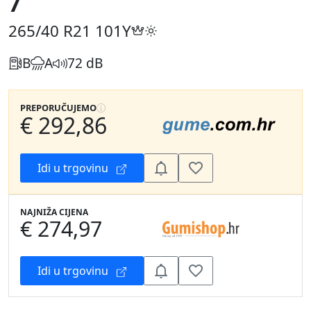
7
265/40 R21
101Y
B
A
72 dB
PREPORUČUJEMO
€ 292,86
Idi u trgovinu
NAJNIŽA CIJENA
€ 274,97
Idi u trgovinu