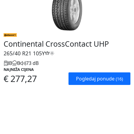
Continental CrossContact UHP
265/40 R21
105Y
B
B
73 dB
NAJNIŽA CIJENA
€ 277,27
Pogledaj ponude
(16)