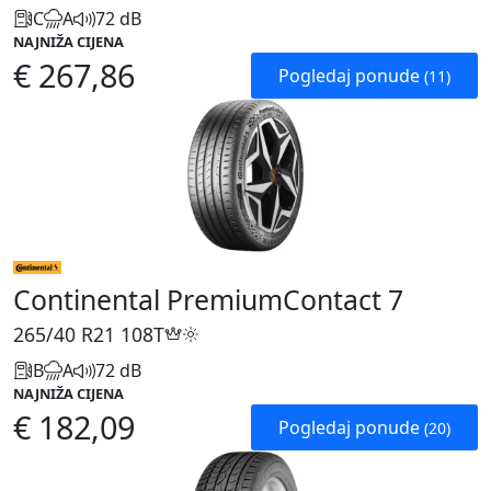
C
A
72 dB
NAJNIŽA CIJENA
€ 267,86
Pogledaj ponude
(11)
Continental PremiumContact 7
265/40 R21
108T
B
A
72 dB
NAJNIŽA CIJENA
€ 182,09
Pogledaj ponude
(20)