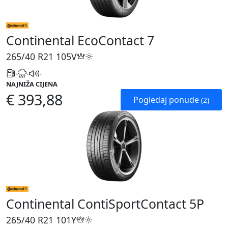
Continental EcoContact 7
265/40 R21
105V
-
-
-
NAJNIŽA CIJENA
€ 393,88
Pogledaj ponude
(2)
Continental ContiSportContact 5P
265/40 R21
101Y