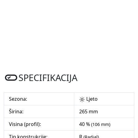
SPECIFIKACIJA
Sezona:
Ljeto
Širina:
265 mm
Visina (profil):
40 %
(106 mm)
Tip konstrukcije:
R
(Radial)