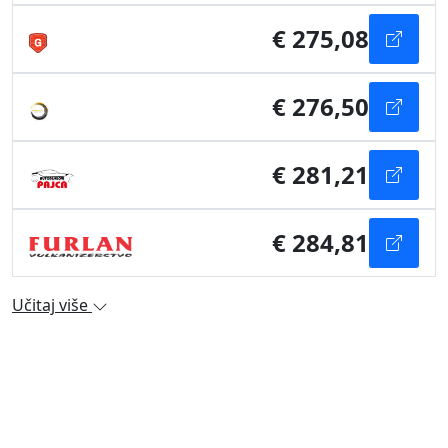
€ 275,08
€ 276,50
€ 281,21
€ 284,81
Učitaj više