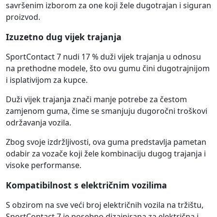
savršenim izborom za one koji žele dugotrajan i siguran
proizvod.
Izuzetno dug vijek trajanja
SportContact 7 nudi 17 % duži vijek trajanja u odnosu
na prethodne modele, što ovu gumu čini dugotrajnijom
i isplativijom za kupce.
Duži vijek trajanja znači manje potrebe za čestom
zamjenom guma, čime se smanjuju dugoročni troškovi
održavanja vozila.
Zbog svoje izdržljivosti, ova guma predstavlja pametan
odabir za vozače koji žele kombinaciju dugog trajanja i
visoke performanse.
Kompatibilnost s električnim vozilima
S obzirom na sve veći broj električnih vozila na tržištu,
SportContact 7 je posebno dizajnirana za električna i