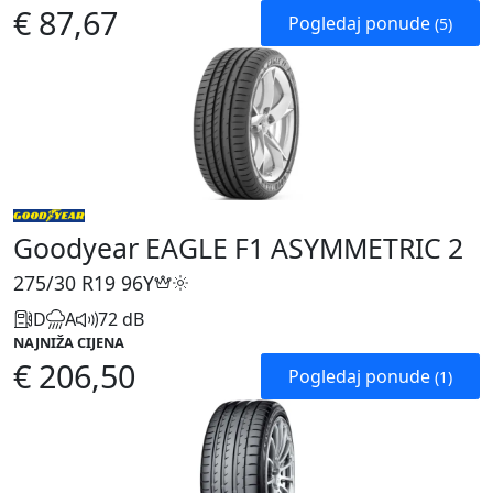
€ 87,67
Pogledaj ponude
(5)
Goodyear EAGLE F1 ASYMMETRIC 2
275/30 R19
96Y
D
A
72 dB
NAJNIŽA CIJENA
€ 206,50
Pogledaj ponude
(1)