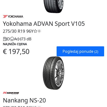
Yokohama ADVAN Sport V105
275/30 R19
96Y
D
A
73 dB
NAJNIŽA CIJENA
€ 197,50
Pogledaj ponude
(2)
Nankang NS-20