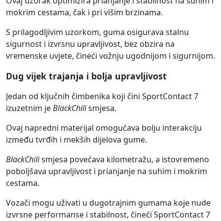
Ovaj uzorak optimizira prianjanje i stabilnost na suhim i
mokrim cestama, čak i pri višim brzinama.
S prilagodljivim uzorkom, guma osigurava stalnu
sigurnost i izvrsnu upravljivost, bez obzira na
vremenske uvjete, čineći vožnju ugodnijom i sigurnijom.
Dug vijek trajanja i bolja upravljivost
Jedan od ključnih čimbenika koji čini SportContact 7
izuzetnim je
BlackChili
smjesa.
Ovaj napredni materijal omogućava bolju interakciju
između tvrđih i mekših dijelova gume.
BlackChili
smjesa povećava kilometražu, a istovremeno
poboljšava upravljivost i prianjanje na suhim i mokrim
cestama.
Vozači mogu uživati u dugotrajnim gumama koje nude
izvrsne performanse i stabilnost, čineći SportContact 7