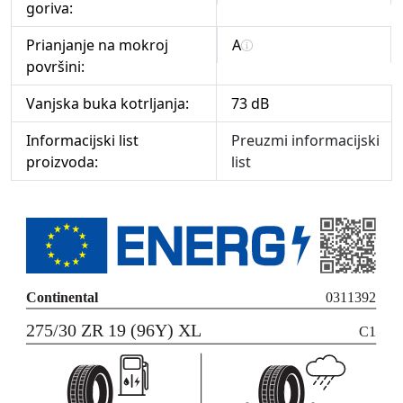
goriva:
Prianjanje na mokroj
A
površini:
Vanjska buka kotrljanja:
73 dB
Informacijski list
Preuzmi informacijski
proizvoda:
list