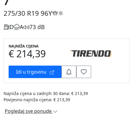
7
275/30 R19
96Y
D
A
73 dB
NAJNIŽA CIJENA
€ 214,39
Idi u trgovinu
Najniža cijena u zadnjih 30 dana: € 213,39
Povijesno najniža cijena: € 213,39
Pogledaj sve ponude