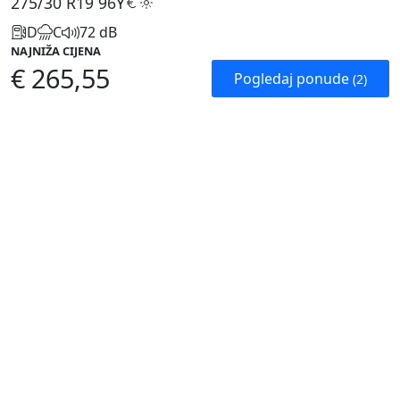
275/30 R19
96Y
D
C
72 dB
NAJNIŽA CIJENA
€ 265,55
Pogledaj ponude
(2)