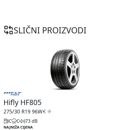
SLIČNI PROIZVODI
Hifly HF805
275/30 R19
96W
C
C
73 dB
NAJNIŽA CIJENA