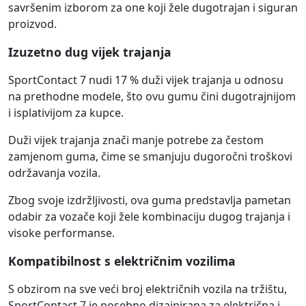
savršenim izborom za one koji žele dugotrajan i siguran
proizvod.
Izuzetno dug vijek trajanja
SportContact 7 nudi 17 % duži vijek trajanja u odnosu
na prethodne modele, što ovu gumu čini dugotrajnijom
i isplativijom za kupce.
Duži vijek trajanja znači manje potrebe za čestom
zamjenom guma, čime se smanjuju dugoročni troškovi
održavanja vozila.
Zbog svoje izdržljivosti, ova guma predstavlja pametan
odabir za vozače koji žele kombinaciju dugog trajanja i
visoke performanse.
Kompatibilnost s električnim vozilima
S obzirom na sve veći broj električnih vozila na tržištu,
SportContact 7 je posebno dizajnirana za električna i