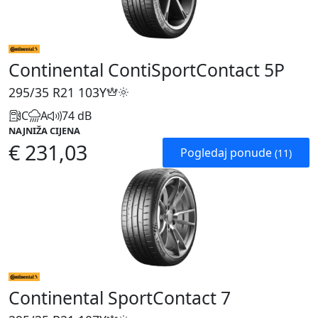
Continental ContiSportContact 5P
295/35 R21
103Y
C
A
74 dB
NAJNIŽA CIJENA
€ 231,03
Pogledaj ponude
(11)
Continental SportContact 7