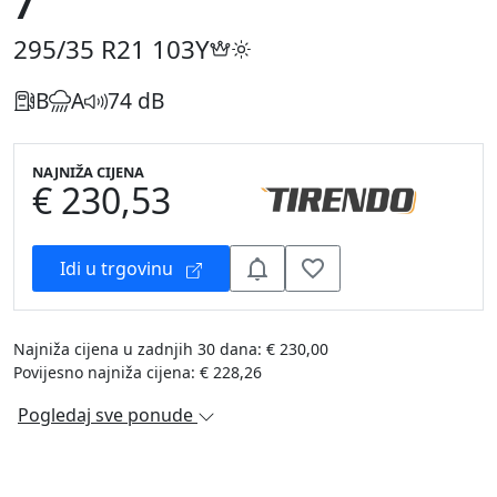
7
295/35 R21
103Y
B
A
74 dB
NAJNIŽA CIJENA
€ 230,53
Idi u trgovinu
Najniža cijena u zadnjih 30 dana: € 230,00
Povijesno najniža cijena: € 228,26
Pogledaj sve ponude