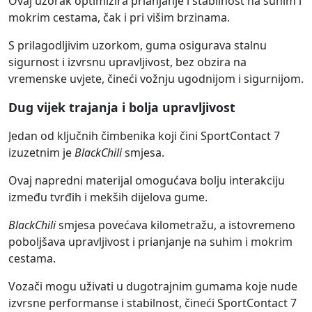
Ovaj uzorak optimizira prianjanje i stabilnost na suhim i
mokrim cestama, čak i pri višim brzinama.
S prilagodljivim uzorkom, guma osigurava stalnu
sigurnost i izvrsnu upravljivost, bez obzira na
vremenske uvjete, čineći vožnju ugodnijom i sigurnijom.
Dug vijek trajanja i bolja upravljivost
Jedan od ključnih čimbenika koji čini SportContact 7
izuzetnim je
BlackChili
smjesa.
Ovaj napredni materijal omogućava bolju interakciju
između tvrđih i mekših dijelova gume.
BlackChili
smjesa povećava kilometražu, a istovremeno
poboljšava upravljivost i prianjanje na suhim i mokrim
cestama.
Vozači mogu uživati u dugotrajnim gumama koje nude
izvrsne performanse i stabilnost, čineći SportContact 7