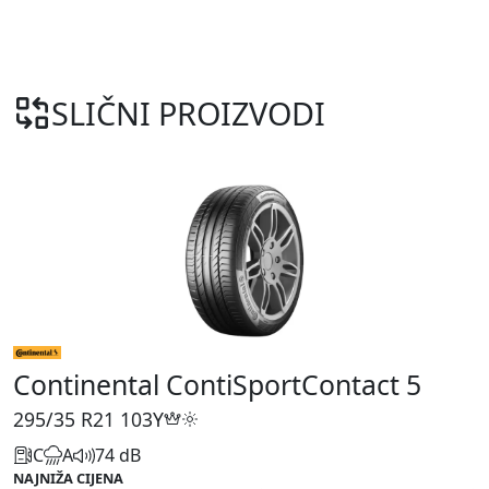
SLIČNI PROIZVODI
Continental ContiSportContact 5
295/35 R21
103Y
C
A
74 dB
NAJNIŽA CIJENA