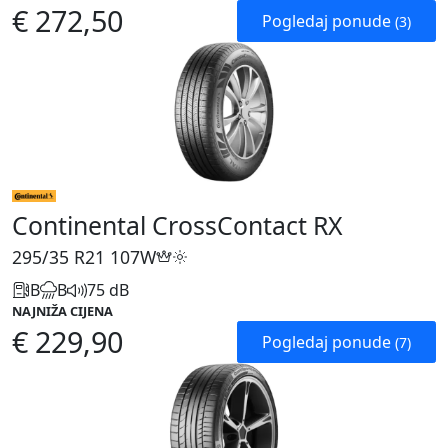
€ 272,50
Pogledaj ponude
(3)
Continental CrossContact RX
295/35 R21
107W
B
B
75 dB
NAJNIŽA CIJENA
€ 229,90
Pogledaj ponude
(7)