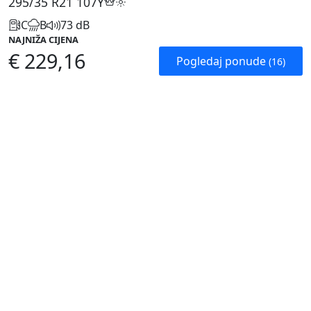
295/35 R21
107Y
C
B
73 dB
NAJNIŽA CIJENA
€ 229,16
Pogledaj ponude
(16)