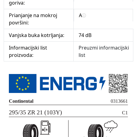
goriva:
Prianjanje na mokroj
A
površini:
Vanjska buka kotrljanja:
74 dB
Informacijski list
Preuzmi informacijski
proizvoda:
list