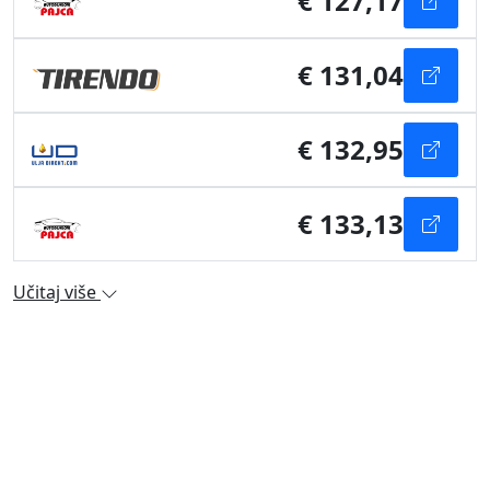
€ 127,17
€ 131,04
€ 132,95
€ 133,13
Učitaj više