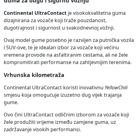
Guma za dugu i sigurnu vožnju
Continental UltraContact
je visokokvalitetna guma
dizajnirana za vozače koji traže pouzdanost,
dugotrajnost i sigurnost u svakodnevnoj vožnji.
Ovaj model gume posebno je razvijen za putnička vozila
i SUV-ove, te je idealan izbor za vozače koji većinu
vremena provode na asfaltiranim cestama, ali ne žele
kompromitirati performanse na zahtjevnijim terenima.
Vrhunska kilometraža
Continental UltraContact koristi inovativnu
YellowChili
smjesu koja omogućuje izuzetno dug vijek trajanja
gume.
Ovo čini UltraContact odličnim izborom za vozače koji
žele produžiti vrijeme između zamjene guma, uz
zadržavanje visokih performansi.