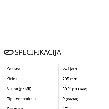
SPECIFIKACIJA
Sezona:
Ljeto
Širina:
205 mm
Visina (profil):
50 %
(103 mm)
Tip konstrukcije:
R
(Radial)
Promjer:
17"