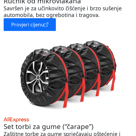
Ručnik od mikrovlakana
Savršen je za učinkovito čišćenje i brzo sušenje
automobila, bez ogrebotina i tragova.
Provjeri cijenu
Set torbi za gume (“čarape”)
Zaštitne torbe za gume sprječavaju oštećenje i