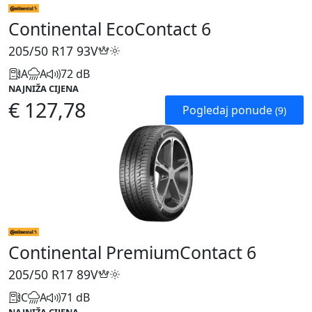
Continental EcoContact 6
205/50 R17
93V
A
A
72 dB
NAJNIŽA CIJENA
€ 127,78
Pogledaj ponude
(9)
Continental PremiumContact 6
205/50 R17
89V
C
A
71 dB