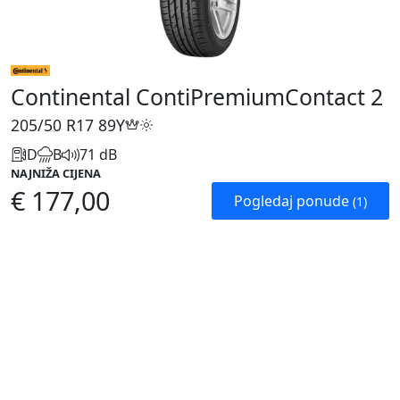
Continental ContiPremiumContact 2
205/50 R17
89Y
D
B
71 dB
NAJNIŽA CIJENA
€ 177,00
Pogledaj ponude
(1)