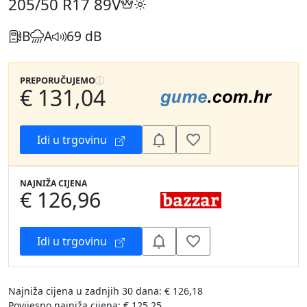
205/50 R17
89V
B
A
69 dB
PREPORUČUJEMO
€ 131,04
Idi u trgovinu
NAJNIŽA CIJENA
€ 126,96
Idi u trgovinu
Najniža cijena u zadnjih 30 dana: € 126,18
Povijesno najniža cijena: € 125,25