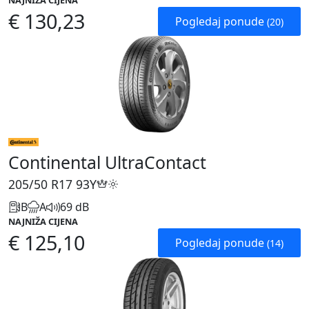
NAJNIŽA CIJENA
€ 130,23
Pogledaj ponude
(20)
Continental UltraContact
205/50 R17
93Y
B
A
69 dB
NAJNIŽA CIJENA
€ 125,10
Pogledaj ponude
(14)